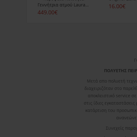
Γεννήτρια ατμού Laurastar Lift revive
16.00€
449.00€
Γ
ΠΟΛΥΕΤΗΣ ΠΕΙΡ
Μετά απο πολυετή τεχνι
διαχειριζόταν στο παρελθό
αποκλειστικό service σ
στις ίδιες εγκαταστάσεις
κατάρτιση του προσωπικ
ανανεώνετ
Συνεχείς παρα