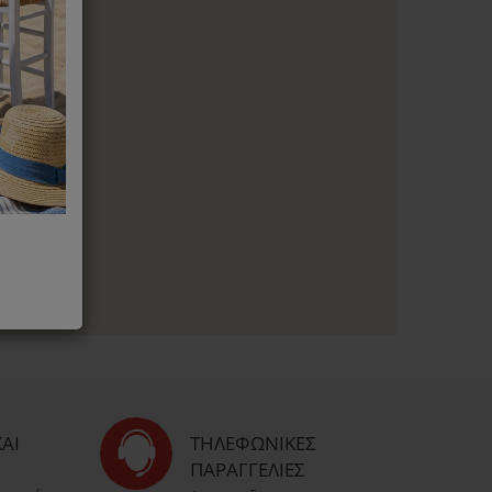
αξη εναντίον
id 19
 Laurastar
ΑΙ
ΤΗΛΕΦΩΝΙΚΈΣ
ΠΑΡΑΓΓΕΛΊΕΣ