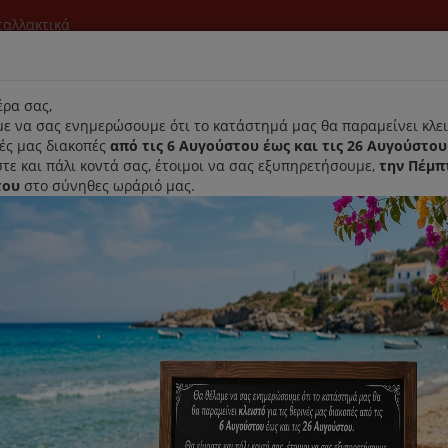
νταλλακτικά
l
ρα σας,
ε να σας ενημερώσουμε ότι το κατάστημά μας θα παραμείνει κλει
νές μας διακοπές
από τις 6 Αυγούστου έως και τις 26 Αυγούστου
τε και πάλι κοντά σας, έτοιμοι να σας εξυπηρετήσουμε,
την Πέμπ
του
στο σύνηθες ωράριό μας.
Αρχική
Laurastar
Παραλαβή- Παράδοση Κατ'οικον
Απολύμ
συσκευ