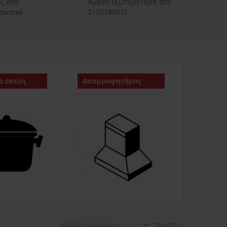
ές από
Αμεση εξυπηρετηση στο
οσωπικό
2102796031
ά σκεύη
Απορροφητήρας
Ψυγείο