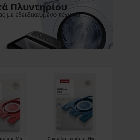
κά Πλυντηρίου
ς με εξειδικευμένο τεχνικό
Σακούλες σκούπας Miele FJM Hyclean 3D 9917710
Σακούλες σκούπας Hyclean 3D Miele G/N 9917730