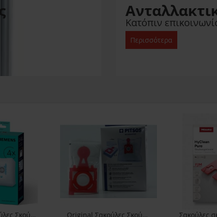
ς
Ανταλλακτι
Κατόπιν επικοινωνία
Περισσότερα
Original Σακούλες Σκούπας Siemens Type Gall
Original Σακούλες Σκούπας Pitsos GVC425SP