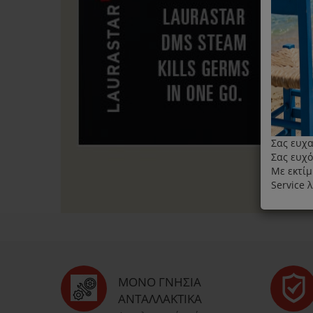
Σας ευχα
Σας ευχό
Με εκτίμ
Service 
ΜΌΝΟ ΓΝΉΣΙΑ
ΑΝΤΑΛΛΑΚΤΙΚΆ