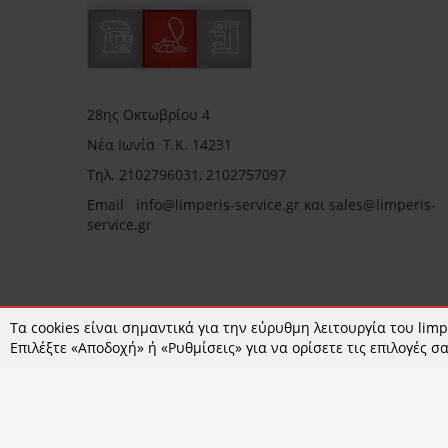
28ης Οκτωβρίου 4
Νέα Ιωνία Τ.Κ. 14231
Τηλ.
2102796031, 2102757097
Email in
fo@limperis-service.gr και sales@limperis-
service.gr
Ωράριο καταστήματος:
Τα cookies είναι σημαντικά για την εύρυθμη λειτουργία του limpe
Επιλέξτε «Αποδοχή» ή «Ρυθμίσεις» για να ορίσετε τις επιλογές σα
Δευτέρα- Τετάρτη :09:00-15:00
Τρίτη- Πέμπτη- Παρασκευή 09:00-18:00
Σάββατο : 09:00-14:00