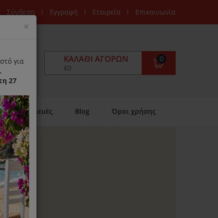
Σύνδεση
Εγγραφή
Εταιρεία
Επικοινωνία
Close
×
ΚΑΛΆΘΙ ΑΓΟΡΏΝ
0
στό για
€0
.
τη 27
Επισκευές
Blog
Όροι χρήσης
ανση όλων των
ών και