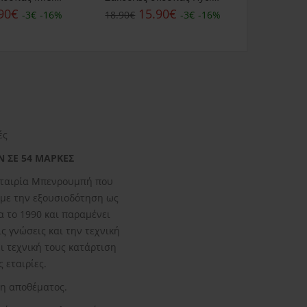
90€
15.90€
15.90€
-3€
-16%
18.90€
-3€
-16%
ές
Ν ΣΕ 54 ΜΑΡΚΕΣ
 εταιρία Μπενρουμπή που
άβαμε την εξουσιοδότηση ως
α το 1990 και παραμένει
ς γνώσεις και την τεχνική
 τεχνική τους κατάρτιση
 εταιρίες.
ξη αποθέματος.