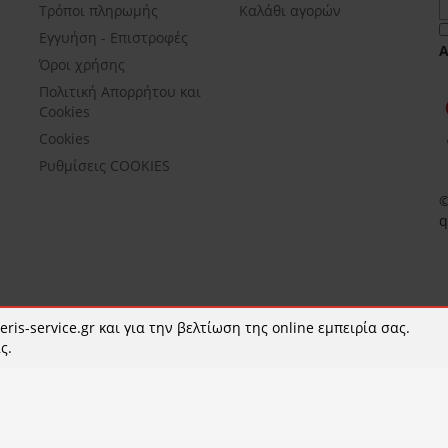
Τρόποι πληρωμής
Καλάθι αγορών
Εγγυήση - Επιστροφές
Όροι χρήσης
Πολιτική Απορρήτου και
Cookies
Cookies
Ρυθμίσεις COOKIES
©
q
ris-service.gr και για την βελτίωση της online εμπειρία σας.
ς.