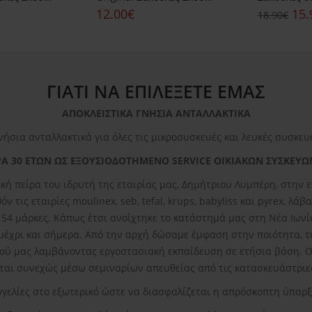
12.00€
15.
18.90€
ΓΙΑΤΙ ΝΑ ΕΠΙΛΕΞΕΤΕ ΕΜΑΣ
ΑΠΟΚΛΕΙΣΤΙΚΑ ΓΝΗΣΙΑ ΑΝΤΑΛΛΑΚΤΙΚΑ
νήσια ανταλλακτικά για όλες τις μικροσυσκευές και λευκές συσκευ
Α 30 ΕΤΩΝ ΩΣ ΕΞΟΥΣΙΟΔΟΤΗΜΕΝΟ SERVICE ΟΙΚΙΑΚΩΝ ΣΥΣΚΕΥΩ
κή πείρα του ιδρυτή της εταιρίας μας, Δημήτριου Λυμπέρη, στην
ν τις εταιρίες moulinex, seb, tefal, krups, babyliss και pyrex, λ
ε 54 μάρκες. Κάπως έτσι ανοίχτηκε το κατάστημά μας στη Νέα Ιωνί
 μέχρι και σήμερα. Από την αρχή δώσαμε έμφαση στην ποιότητα, τι
ού μας λαμβάνοντας εργοστασιακή εκπαίδευση σε ετήσια βάση. Οι
αι συνεχώς μέσω σεμιναρίων απευθείας από τις κατασκευάστριες
γγελίες στο εξωτερικό ώστε να διασφαλίζεται η απρόσκοπτη ύπαρ