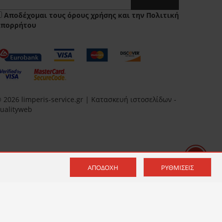
Αποδέχομαι τους
όρους χρήσης
και την
Πολιτική
Απορρήτου
 2026 limperis-service.gr | Κατασκευή ιστοσελίδων -
ualityweb
ΑΠΟΔΟΧΉ
ΡΥΘΜΊΣΕΙΣ