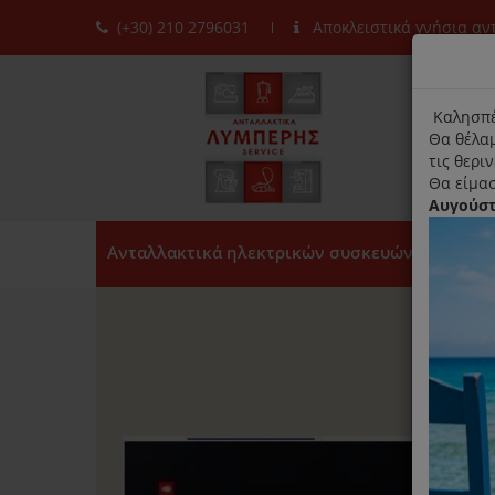
(+30) 210 2796031
Αποκλειστικά γνήσια α
moda
title
Καλησπέ
Θα θέλαμ
τις θερι
Θα είμασ
Αυγούσ
Ανταλλακτικά ηλεκτρικών συσκευών
n!