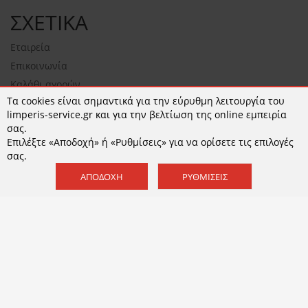
ΣΧΕΤΙΚΑ
Εταιρεία
Επικοινωνία
Καλάθι αγορών
Τα cookies είναι σημαντικά για την εύρυθμη λειτουργία του
NEWSLETTER
limperis-service.gr και για την βελτίωση της online εμπειρία
σας.
Επιλέξτε «Αποδοχή» ή «Ρυθμίσεις» για να ορίσετε τις επιλογές
σας.
ΕΓΓΡΑΦΉ
ΑΠΟΔΟΧΉ
ΡΥΘΜΊΣΕΙΣ
Αποδέχομαι τους
όρους χρήσης
και την
Πολιτική
Απορρήτου