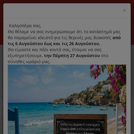
(+30) 210 2796031
Cl
×
modal
title
Αποκλειστικά γνήσια ανταλλακτικά
Καλησπέρα σας,
Θα θέλαμε να σας ενημερώσουμε ότι το κατάστημά μας
Σύνδεση
Εγγραφή
Εταιρεία
Επικοινωνία
θα παραμείνει κλειστό για τις θερινές μας διακοπές
από
τις 6 Αυγούστου έως και τις 26 Αυγούστου.
Θα είμαστε και πάλι κοντά σας, έτοιμοι να σας
εξυπηρετήσουμε,
την Πέμπτη 27 Αυγούστου
στο
σύνηθες ωράριό μας.
0
MENU
Απολύμανση όλων των
Ανταλλακτικά ηλεκτρικών συσκευών
συσκευών και προφύλαξη
εναντίον του Covid 19