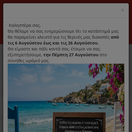
(+30) 210 2796031
Cl
×
modal
title
Αποκλειστικά γνήσια ανταλλακτικά
Καλησπέρα σας,
Θα θέλαμε να σας ενημερώσουμε ότι το κατάστημά μας
Σύνδεση
Εγγραφή
Εταιρεία
Επικοινωνία
θα παραμείνει κλειστό για τις θερινές μας διακοπές
από
τις 6 Αυγούστου έως και τις 26 Αυγούστου.
Θα είμαστε και πάλι κοντά σας, έτοιμοι να σας
εξυπηρετήσουμε,
την Πέμπτη 27 Αυγούστου
στο
σύνηθες ωράριό μας.
0
MENU
Ανταλλακτικά ηλεκτρικών συσκευών
Απολύμανση όλων των
συσκευών και προφύλαξη