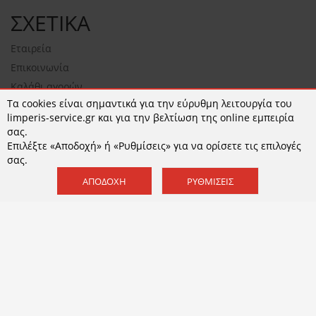
ΣΧΕΤΙΚΑ
Εταιρεία
Επικοινωνία
Καλάθι αγορών
Τα cookies είναι σημαντικά για την εύρυθμη λειτουργία του
NEWSLETTER
limperis-service.gr και για την βελτίωση της online εμπειρία
σας.
Επιλέξτε «Αποδοχή» ή «Ρυθμίσεις» για να ορίσετε τις επιλογές
σας.
ΕΓΓΡΑΦΉ
ΑΠΟΔΟΧΉ
ΡΥΘΜΊΣΕΙΣ
Αποδέχομαι τους
όρους χρήσης
και την
Πολιτική
Απορρήτου