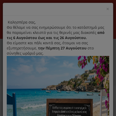
(+30) 210 2796031
Cl
×
modal
title
Αποκλειστικά γνήσια ανταλλακτικά
Καλησπέρα σας,
Θα θέλαμε να σας ενημερώσουμε ότι το κατάστημά μας
Σύνδεση
Εγγραφή
Εταιρεία
Επικοινωνία
θα παραμείνει κλειστό για τις θερινές μας διακοπές
από
τις 6 Αυγούστου έως και τις 26 Αυγούστου.
Θα είμαστε και πάλι κοντά σας, έτοιμοι να σας
εξυπηρετήσουμε,
την Πέμπτη 27 Αυγούστου
στο
σύνηθες ωράριό μας.
0
MENU
Ανταλλακτικά ηλεκτρικών συσκευών
Απολύμανση όλων των
συσκευών και προφύλαξη