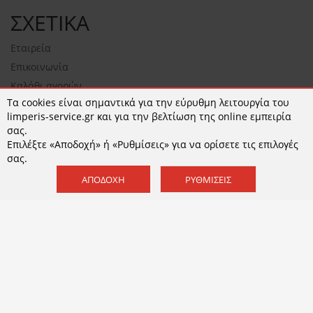
ΣΧΕΤΙΚΑ
Εταιρεία
Επικοινωνία
Καλάθι αγορών
Τα cookies είναι σημαντικά για την εύρυθμη λειτουργία του
NEWSLETTER
limperis-service.gr και για την βελτίωση της online εμπειρία
σας.
Επιλέξτε «Αποδοχή» ή «Ρυθμίσεις» για να ορίσετε τις επιλογές
σας.
ΕΓΓΡΑΦΉ
ΑΠΟΔΟΧΉ
ΡΥΘΜΊΣΕΙΣ
Αποδέχομαι τους
όρους χρήσης
και την
Πολιτική
Απορρήτου