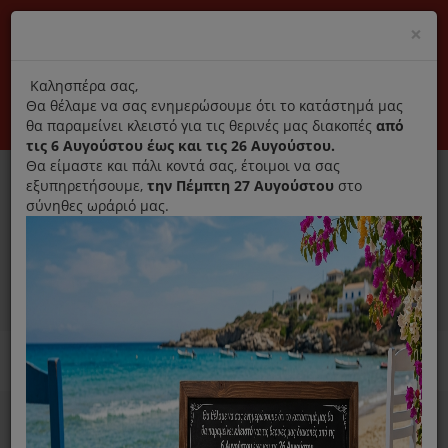
(+30) 210 2796031
Cl
×
modal
title
Αποκλειστικά γνήσια ανταλλακτικά
Καλησπέρα σας,
Θα θέλαμε να σας ενημερώσουμε ότι το κατάστημά μας
Σύνδεση
Εγγραφή
Εταιρεία
Επικοινωνία
θα παραμείνει κλειστό για τις θερινές μας διακοπές
από
τις 6 Αυγούστου έως και τις 26 Αυγούστου.
Θα είμαστε και πάλι κοντά σας, έτοιμοι να σας
εξυπηρετήσουμε,
την Πέμπτη 27 Αυγούστου
στο
σύνηθες ωράριό μας.
0
MENU
Ανταλλακτικά ηλεκτρικών συσκευών
Απολύμανση όλων των
συσκευών και προφύλαξη