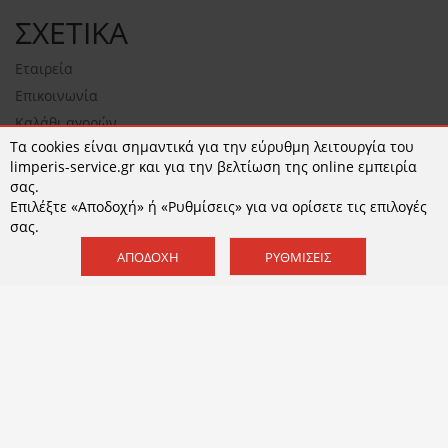
ΣΧΕΤΙΚΑ
Εταιρεία
Επικοινωνία
Καλάθι αγορών
Τα cookies είναι σημαντικά για την εύρυθμη λειτουργία του
NEWSLETTER
limperis-service.gr και για την βελτίωση της online εμπειρία
σας.
Επιλέξτε «Αποδοχή» ή «Ρυθμίσεις» για να ορίσετε τις επιλογές
σας.
ΕΓΓΡΑΦΉ
ΑΠΟΔΟΧΉ
ΡΥΘΜΊΣΕΙΣ
Αποδέχομαι τους
όρους χρήσης
και την
Πολιτική
Απορρήτου