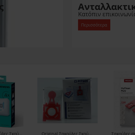
ς
Ανταλλακτι
Κατόπιν επικοινωνία
Περισσότερα
Original Σακούλες Σκούπας Siemens Type Gall
Original Σακούλες Σκούπας Pitsos GVC425SP