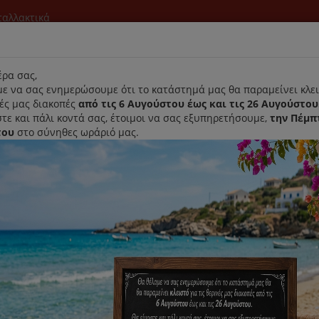
νταλλακτικά
l
ρα σας,
ε να σας ενημερώσουμε ότι το κατάστημά μας θα παραμείνει κλει
νές μας διακοπές
από τις 6 Αυγούστου έως και τις 26 Αυγούστου
τε και πάλι κοντά σας, έτοιμοι να σας εξυπηρετήσουμε,
την Πέμπ
του
στο σύνηθες ωράριό μας.
Αρχική
Laurastar
Παραλαβή- Παράδοση Κατ'οικον
Απολύμ
συσκευ