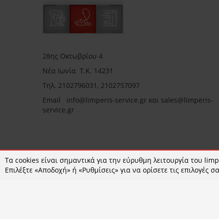
28ης Οκτωβρίου 4
Νέα Ιωνία Τ.Κ. 14231
Τηλ.
2102796031, 2102757097
Email in
fo@limperis-service.gr και sales@limperis-
service.gr
Ωράριο καταστήματος:
Τα cookies είναι σημαντικά για την εύρυθμη λειτουργία του limpe
Επιλέξτε «Αποδοχή» ή «Ρυθμίσεις» για να ορίσετε τις επιλογές σα
Δευτέρα- Τετάρτη :09:00-15:00
Τρίτη- Πέμπτη- Παρασκευή 09:00-18:00
Σάββατο : 09:00-14:00