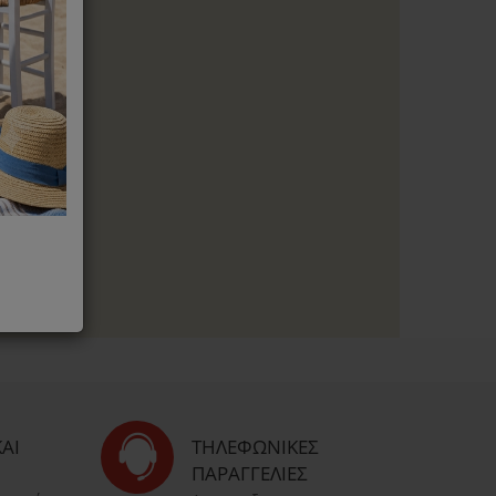
αξη εναντίον
id 19
 Laurastar
ΑΙ
ΤΗΛΕΦΩΝΙΚΈΣ
ΠΑΡΑΓΓΕΛΊΕΣ