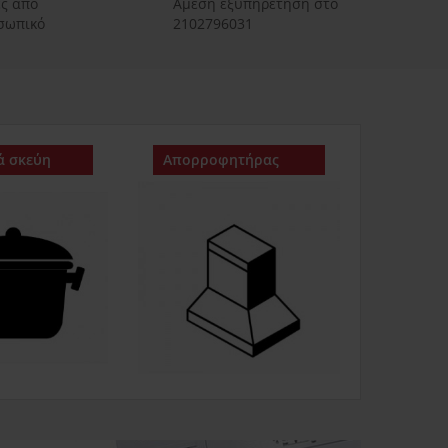
ές από
Αμεση εξυπηρετηση στο
οσωπικό
2102796031
ά σκεύη
Απορροφητήρας
Ψυγείο