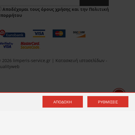
Αποδέχομαι τους
όρους χρήσης
και την
Πολιτική
Απορρήτου
 2026 limperis-service.gr | Κατασκευή ιστοσελίδων -
ualityweb
ΑΠΟΔΟΧΉ
ΡΥΘΜΊΣΕΙΣ