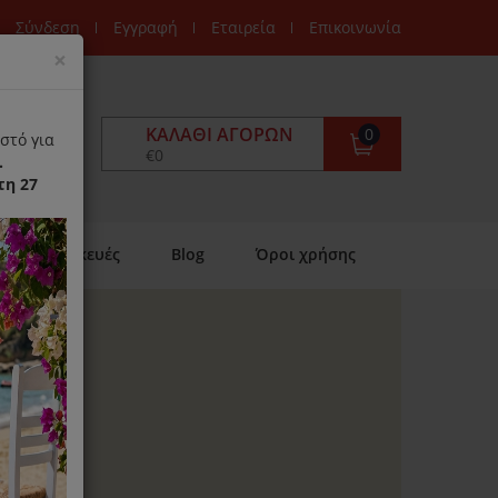
Σύνδεση
Εγγραφή
Εταιρεία
Επικοινωνία
Close
×
ΚΑΛΆΘΙ ΑΓΟΡΏΝ
0
στό για
€0
.
τη 27
Επισκευές
Blog
Όροι χρήσης
ανση όλων των
ών και