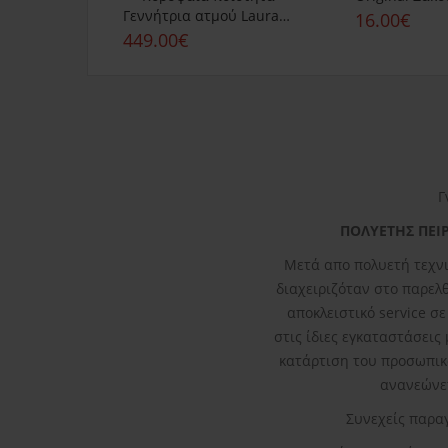
Γεννήτρια ατμού Laurastar Lift revive
16.00€
449.00€
Γ
ΠΟΛΥΕΤΗΣ ΠΕΙΡ
Μετά απο πολυετή τεχνι
διαχειριζόταν στο παρελθό
αποκλειστικό service σ
στις ίδιες εγκαταστάσεις
κατάρτιση του προσωπικ
ανανεώνετ
Συνεχείς παρα