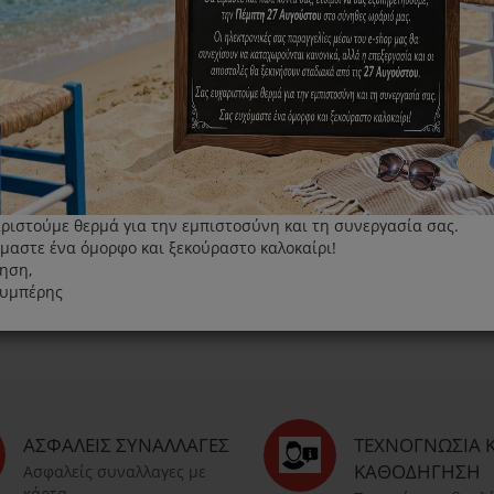
προφύλ
του Cov
Με τον ξηρό ατμό της
ΠΕΡΙΣΣΌΤΕΡΑ
ριστούμε θερμά για την εμπιστοσύνη και τη συνεργασία σας.
μαστε ένα όμορφο και ξεκούραστο καλοκαίρι!
ηση,
λυμπέρης
ΑΣΦΑΛΕΊΣ ΣΥΝΑΛΛΑΓΈΣ
ΤΕΧΝΟΓΝΩΣΊΑ Κ
ΚΑΘΟΔΉΓΗΣΗ
Ασφαλείς συναλλαγες με
κάρτα