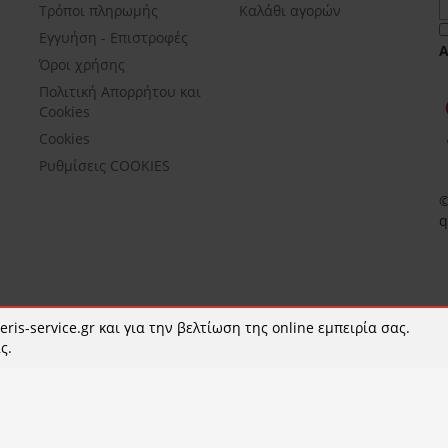
Τρόποι πληρωμής
Καλάθι αγορών
Εγγυήση - Επιστροφές
Όροι χρήσης
Πολιτική Απορρήτου και
Cookies
Cookies
Ρυθμίσεις COOKIES
©
q
ris-service.gr και για την βελτίωση της online εμπειρία σας.
ς.