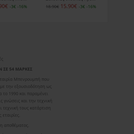
90€
15.90€
15.90€
-3€
-16%
18.90€
-3€
-16%
ές
Ν ΣΕ 54 ΜΑΡΚΕΣ
 εταιρία Μπενρουμπή που
άβαμε την εξουσιοδότηση ως
α το 1990 και παραμένει
ς γνώσεις και την τεχνική
 τεχνική τους κατάρτιση
 εταιρίες.
ξη αποθέματος.