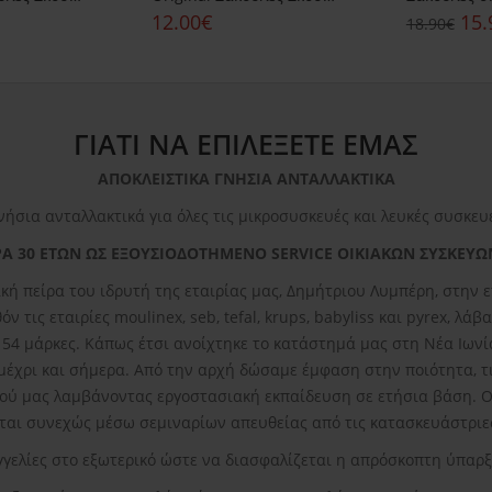
12.00€
15.
18.90€
ΓΙΑΤΙ ΝΑ ΕΠΙΛΕΞΕΤΕ ΕΜΑΣ
ΑΠΟΚΛΕΙΣΤΙΚΑ ΓΝΗΣΙΑ ΑΝΤΑΛΛΑΚΤΙΚΑ
νήσια ανταλλακτικά για όλες τις μικροσυσκευές και λευκές συσκευ
Α 30 ΕΤΩΝ ΩΣ ΕΞΟΥΣΙΟΔΟΤΗΜΕΝΟ SERVICE ΟΙΚΙΑΚΩΝ ΣΥΣΚΕΥΩ
κή πείρα του ιδρυτή της εταιρίας μας, Δημήτριου Λυμπέρη, στην
ν τις εταιρίες moulinex, seb, tefal, krups, babyliss και pyrex, λ
ε 54 μάρκες. Κάπως έτσι ανοίχτηκε το κατάστημά μας στη Νέα Ιωνί
 μέχρι και σήμερα. Από την αρχή δώσαμε έμφαση στην ποιότητα, τι
ού μας λαμβάνοντας εργοστασιακή εκπαίδευση σε ετήσια βάση. Οι
αι συνεχώς μέσω σεμιναρίων απευθείας από τις κατασκευάστριες
γγελίες στο εξωτερικό ώστε να διασφαλίζεται η απρόσκοπτη ύπαρ