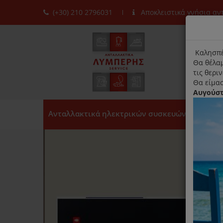
(+30) 210 2796031
Αποκλειστικά γνήσια α
moda
title
Καλησπέ
Θα θέλαμ
τις θερι
Θα είμασ
Αυγούσ
Ανταλλακτικά ηλεκτρικών συσκευών
n!