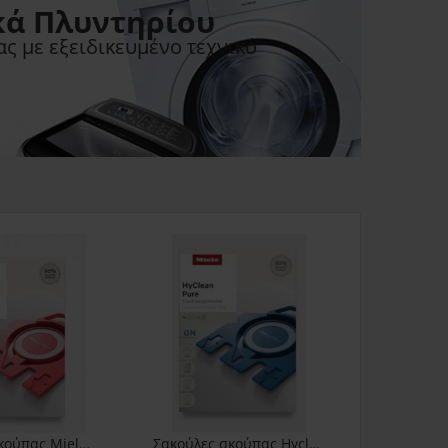
κά Πλυντηρίου
ς με εξειδικευμένο τεχνικό
Σακούλες σκούπας Miele FJM Hyclean 3D 9917710
Σακούλες σκούπας Hyclean 3D Miele G/N 9917730