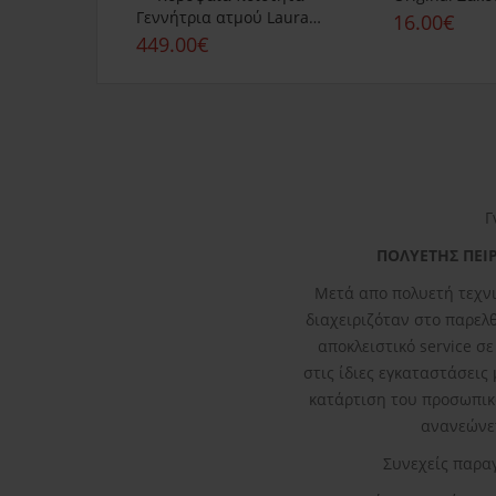
Γεννήτρια ατμού Laurastar Lift revive
16.00€
449.00€
Γ
ΠΟΛΥΕΤΗΣ ΠΕΙΡ
Μετά απο πολυετή τεχνι
διαχειριζόταν στο παρελθό
αποκλειστικό service σ
στις ίδιες εγκαταστάσεις
κατάρτιση του προσωπικ
ανανεώνετ
Συνεχείς παρα