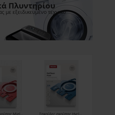
κά Πλυντηρίου
ς με εξειδικευμένο τεχνικό
Σακούλες σκούπας Miele FJM Hyclean 3D 9917710
Σακούλες σκούπας Hyclean 3D Miele G/N 9917730