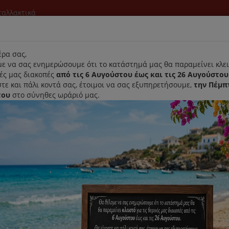
νταλλακτικά
l
ρα σας,
ε να σας ενημερώσουμε ότι το κατάστημά μας θα παραμείνει κλει
νές μας διακοπές
από τις 6 Αυγούστου έως και τις 26 Αυγούστου
τε και πάλι κοντά σας, έτοιμοι να σας εξυπηρετήσουμε,
την Πέμπ
του
στο σύνηθες ωράριό μας.
Αρχική
Laurastar
Παραλαβή- Παράδοση Κατ'οικον
Απολύμ
συσκευ