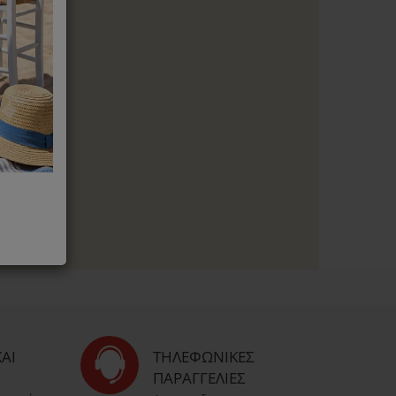
αξη εναντίον
id 19
 Laurastar
ΑΙ
ΤΗΛΕΦΩΝΙΚΈΣ
ΠΑΡΑΓΓΕΛΊΕΣ