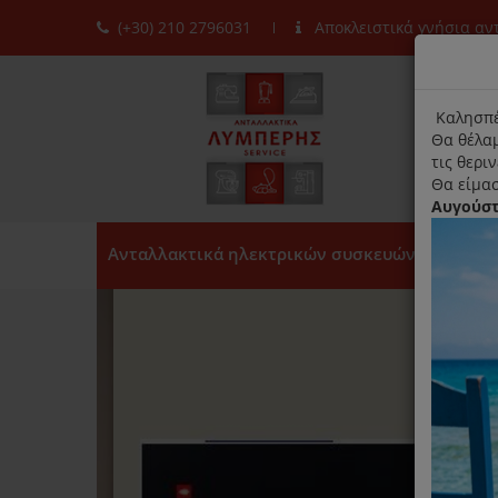
(+30) 210 2796031
Αποκλειστικά γνήσια α
moda
title
Καλησπέ
Θα θέλαμ
τις θερι
Θα είμασ
Αυγούσ
Ανταλλακτικά ηλεκτρικών συσκευών
n!