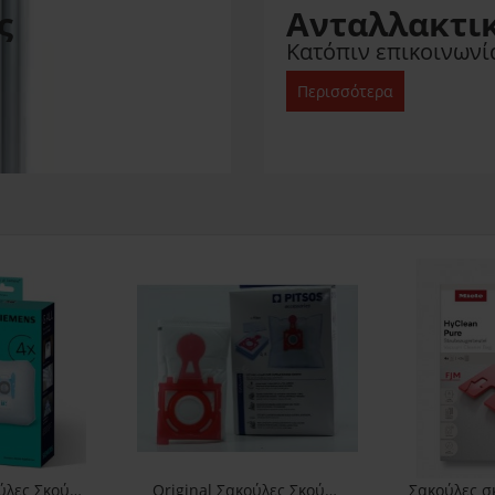
ς
Ανταλλακτι
Κατόπιν επικοινωνία
Περισσότερα
Original Σακούλες Σκούπας Siemens Type Gall
Original Σακούλες Σκούπας Pitsos GVC425SP