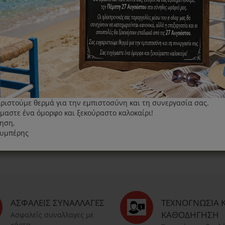
προφύλ
του Cov
Με τον ξηρό ατμό της
ΠΕΡΙΣΣΌΤΕΡΑ
ριστούμε θερμά για την εμπιστοσύνη και τη συνεργασία σας.
μαστε ένα όμορφο και ξεκούραστο καλοκαίρι!
ηση,
λυμπέρης
ΑΣΦΑΛΕΊΣ ΣΥΝΑΛΛΑΓΈΣ
ΤΕΧΝΟΓΝΩΣΊΑ Κ
ΚΑΘΟΔΉΓΗΣΗ
Ασφαλείς συναλλαγες με
κάρτα