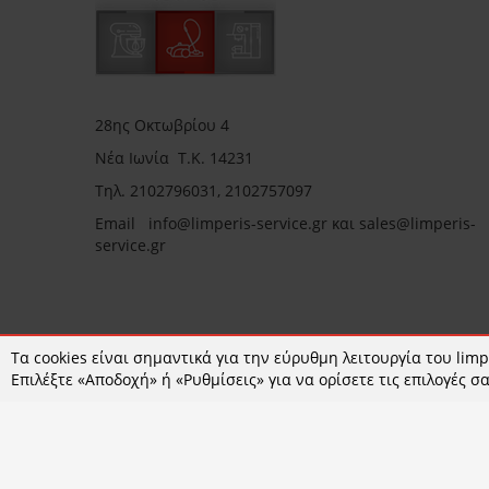
28ης Οκτωβρίου 4
Νέα Ιωνία Τ.Κ. 14231
Τηλ.
2102796031, 2102757097
Email in
fo@limperis-service.gr και sales@limperis-
service.gr
Ωράριο καταστήματος:
Τα cookies είναι σημαντικά για την εύρυθμη λειτουργία του limpe
Επιλέξτε «Αποδοχή» ή «Ρυθμίσεις» για να ορίσετε τις επιλογές σα
Δευτέρα- Τετάρτη :09:00-15:00
Τρίτη- Πέμπτη- Παρασκευή 09:00-18:00
Σάββατο : 09:00-14:00