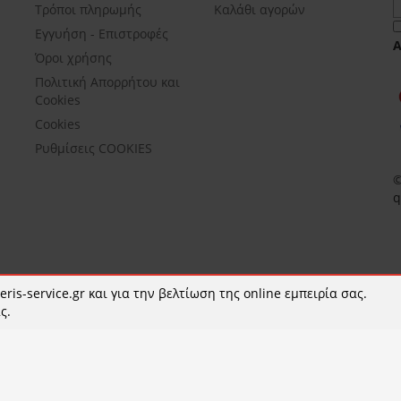
Τρόποι πληρωμής
Καλάθι αγορών
Εγγυήση - Επιστροφές
Όροι χρήσης
Πολιτική Απορρήτου και
Cookies
Cookies
Ρυθμίσεις COOKIES
©
q
ris-service.gr και για την βελτίωση της online εμπειρία σας.
ς.