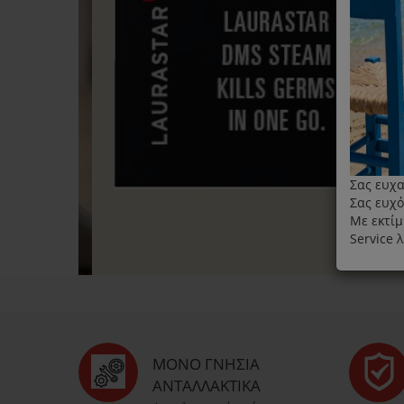
Σας ευχα
Σας ευχό
Με εκτίμ
Service 
ΜΌΝΟ ΓΝΉΣΙΑ
ΑΝΤΑΛΛΑΚΤΙΚΆ