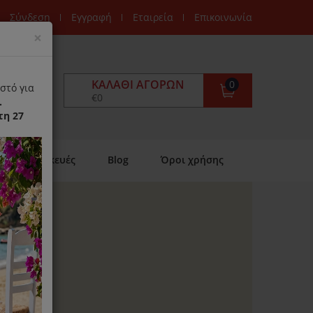
Σύνδεση
Εγγραφή
Εταιρεία
Επικοινωνία
Close
×
ΚΑΛΆΘΙ ΑΓΟΡΏΝ
0
στό για
€0
.
τη 27
Επισκευές
Blog
Όροι χρήσης
ανση όλων των
ών και