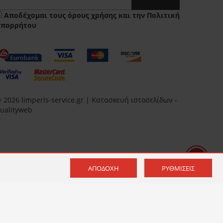
Αποδέχομαι τους
όρους χρήσης
και την
Πολιτική
Απορρήτου
 2026 limperis-service.gr | Κατασκευή ιστοσελίδων -
ualityweb
ΑΠΟΔΟΧΉ
ΡΥΘΜΊΣΕΙΣ