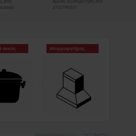
ές από
Αμεση εξυπηρετηση στο
οσωπικό
2102796031
ά σκεύη
Απορροφητήρας
Ψυγείο