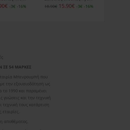
90€
15.90€
15.90€
-3€
-16%
18.90€
-3€
-16%
ές
Ν ΣΕ 54 ΜΑΡΚΕΣ
 εταιρία Μπενρουμπή που
άβαμε την εξουσιοδότηση ως
α το 1990 και παραμένει
ς γνώσεις και την τεχνική
 τεχνική τους κατάρτιση
 εταιρίες.
ξη αποθέματος.