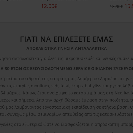
12.00€
15.
18.90€
ΓΙΑΤΙ ΝΑ ΕΠΙΛΕΞΕΤΕ ΕΜΑΣ
ΑΠΟΚΛΕΙΣΤΙΚΑ ΓΝΗΣΙΑ ΑΝΤΑΛΛΑΚΤΙΚΑ
νήσια ανταλλακτικά για όλες τις μικροσυσκευές και λευκές συσκευ
Α 30 ΕΤΩΝ ΩΣ ΕΞΟΥΣΙΟΔΟΤΗΜΕΝΟ SERVICE ΟΙΚΙΑΚΩΝ ΣΥΣΚΕΥΩ
κή πείρα του ιδρυτή της εταιρίας μας, Δημήτριου Λυμπέρη, στην
ν τις εταιρίες moulinex, seb, tefal, krups, babyliss και pyrex, λ
ε 54 μάρκες. Κάπως έτσι ανοίχτηκε το κατάστημά μας στη Νέα Ιωνί
 μέχρι και σήμερα. Από την αρχή δώσαμε έμφαση στην ποιότητα, τι
ού μας λαμβάνοντας εργοστασιακή εκπαίδευση σε ετήσια βάση. Οι
αι συνεχώς μέσω σεμιναρίων απευθείας από τις κατασκευάστριες
γγελίες στο εξωτερικό ώστε να διασφαλίζεται η απρόσκοπτη ύπαρ