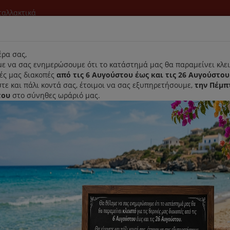
νταλλακτικά
l
ρα σας,
ε να σας ενημερώσουμε ότι το κατάστημά μας θα παραμείνει κλει
νές μας διακοπές
από τις 6 Αυγούστου έως και τις 26 Αυγούστου
τε και πάλι κοντά σας, έτοιμοι να σας εξυπηρετήσουμε,
την Πέμπ
του
στο σύνηθες ωράριό μας.
Αρχική
Laurastar
Παραλαβή- Παράδοση Κατ'οικον
μηση ανά:
Εμφάνιση: