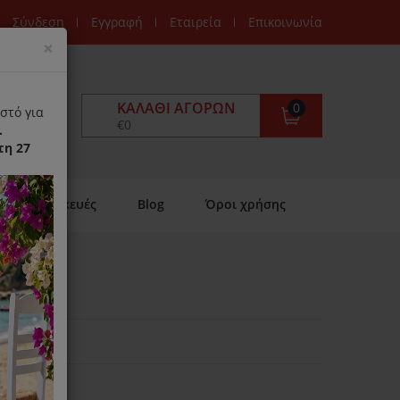
Σύνδεση
Εγγραφή
Εταιρεία
Επικοινωνία
Close
×
ΚΑΛΆΘΙ ΑΓΟΡΏΝ
0
στό για
€0
.
τη 27
Επισκευές
Blog
Όροι χρήσης