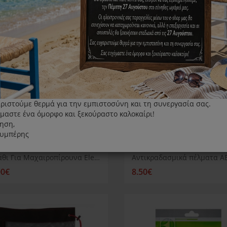
ριστούμε θερμά για την εμπιστοσύνη και τη συνεργασία σας.
μαστε ένα όμορφο και ξεκούραστο καλοκαίρι!
ηση,
λυμπέρης
Καλάθι Για Μαχαιροπίρουνα Electrolux γενικής χρήσης
00€
8.50€