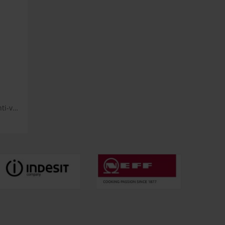
Αντικραδασμικά πέλματα Anti-vibration Pads για πλυντήρια ρούχων και στεγνωτήρια Electrolux