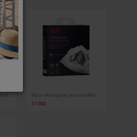
Αντικραδασμικά πέλματα AEG A4WZPA02 για πλυντήρια ρούχων
Δίχτυ πλυσίματος για ευαίσθητα ρούχα Aeg
11.00€