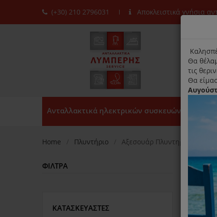
(+30) 210 2796031
Αποκλειστικά γνήσια α
moda
title
Καλησπέ
Θα θέλαμ
τις θερι
Θα είμασ
Αυγούσ
Ανταλλακτικά ηλεκτρικών συσκευών
Home
Πλυντήριο
Αξεσουάρ Πλυντηρίου
ΦΊΛΤΡΑ
Ταξινό
ΚΑΤΑΣΚΕΥΑΣΤΈΣ