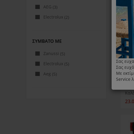
AEG
(3)
Electrolux
(2)
ΣΥΜΒΑΤΌ ΜΕ
Zanussi
(5)
Σας ευχα
Electrolux
(5)
Σας ευχό
Με εκτίμ
Aeg
(5)
Service 
23.