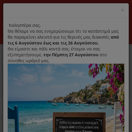
(+30) 210 2796031
Cl
×
modal
title
Αποκλειστικά γνήσια ανταλλακτικά
Καλησπέρα σας,
Θα θέλαμε να σας ενημερώσουμε ότι το κατάστημά μας
Σύνδεση
Εγγραφή
Εταιρεία
Επικοινωνία
θα παραμείνει κλειστό για τις θερινές μας διακοπές
από
τις 6 Αυγούστου έως και τις 26 Αυγούστου.
Θα είμαστε και πάλι κοντά σας, έτοιμοι να σας
εξυπηρετήσουμε,
την Πέμπτη 27 Αυγούστου
στο
σύνηθες ωράριό μας.
0
MENU
Ανταλλακτικά ηλεκτρικών συσκευών
Home
Ιονιστής Αφυγραντήρας
Ανταλλακτικά