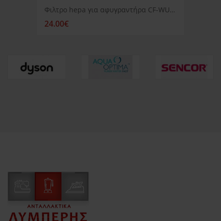
Φιλτρο hepa για αφυγραντήρα CF-WUHI-F COMFORT DEHUMIDIFIERS-AIR PURIFIERS-CF-WUHI-16lL-20L/DAY
24.00€