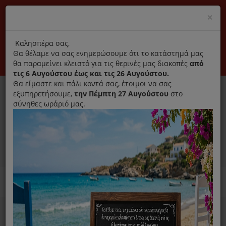
(+30) 210 2796031
Cl
×
modal
title
Αποκλειστικά γνήσια ανταλλακτικά
Καλησπέρα σας,
Θα θέλαμε να σας ενημερώσουμε ότι το κατάστημά μας
Σύνδεση
Εγγραφή
Εταιρεία
Επικοινωνία
θα παραμείνει κλειστό για τις θερινές μας διακοπές
από
τις 6 Αυγούστου έως και τις 26 Αυγούστου.
Θα είμαστε και πάλι κοντά σας, έτοιμοι να σας
εξυπηρετήσουμε,
την Πέμπτη 27 Αυγούστου
στο
σύνηθες ωράριό μας.
0
MENU
Ανταλλακτικά ηλεκτρικών συσκευών
Home
Προσωπική Φροντίδα