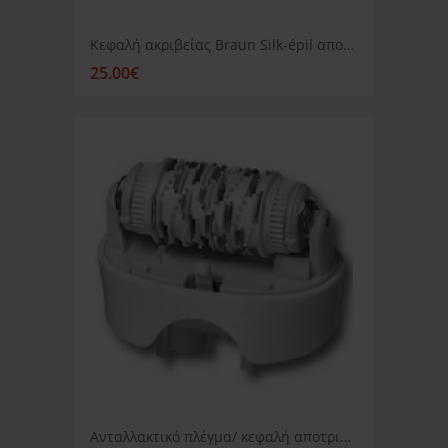
Κεφαλή ακριβείας Braun Silk-épil αποτριχωτικής μηχανής
25.00€
Ανταλλακτικό πλέγμα/ κεφαλή αποτριχωτικής μηχανής Braun Silk epil