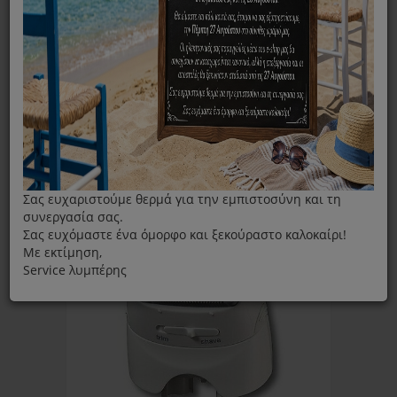
Αποτριχωτική Μηχανή
ΦΊΛΤΡΑ
Ταξινόμηση ανά:
Εμφάνιση:
Σας ευχαριστούμε θερμά για την εμπιστοσύνη και τη
συνεργασία σας.
Σας ευχόμαστε ένα όμορφο και ξεκούραστο καλοκαίρι!
Με εκτίμηση,
Service λυμπέρης