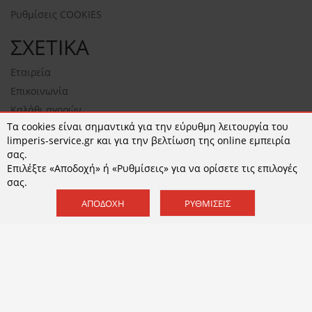
Ρυθμίσεις COOKIES
ΣΧΕΤΙΚΑ
Εταιρεία
Επικοινωνία
Καλάθι αγορών
Τα cookies είναι σημαντικά για την εύρυθμη λειτουργία του
NEWSLETTER
limperis-service.gr και για την βελτίωση της online εμπειρία
σας.
Επιλέξτε «Αποδοχή» ή «Ρυθμίσεις» για να ορίσετε τις επιλογές
σας.
ΕΓΓΡΑΦΉ
ΑΠΟΔΟΧΉ
ΡΥΘΜΊΣΕΙΣ
Αποδέχομαι τους
όρους χρήσης
και την
Πολιτική
Απορρήτου