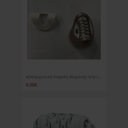
Αποτριχωτική Κεφαλή Μηχανής Izzy Lady Care LS110
9.00€