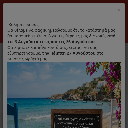
(+30) 210 2796031
Cl
×
modal
title
Αποκλειστικά γνήσια ανταλλακτικά
Καλησπέρα σας,
Θα θέλαμε να σας ενημερώσουμε ότι το κατάστημά μας
Σύνδεση
Εγγραφή
Εταιρεία
Επικοινωνία
θα παραμείνει κλειστό για τις θερινές μας διακοπές
από
τις 6 Αυγούστου έως και τις 26 Αυγούστου.
Θα είμαστε και πάλι κοντά σας, έτοιμοι να σας
εξυπηρετήσουμε,
την Πέμπτη 27 Αυγούστου
στο
σύνηθες ωράριό μας.
0
MENU
Ανταλλακτικά ηλεκτρικών συσκευών
Home
Παρασκευή Καφέ Και Ροφημάτων