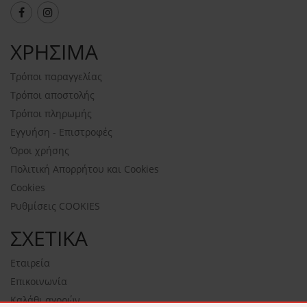
ΧΡΗΣΙΜΑ
Τρόποι παραγγελίας
Τρόποι αποστολής
Τρόποι πληρωμής
Εγγυήση - Επιστροφές
Όροι χρήσης
Πολιτική Απορρήτου και Cookies
Cookies
Ρυθμίσεις COOKIES
ΣΧΕΤΙΚΑ
Εταιρεία
Επικοινωνία
Καλάθι αγορών