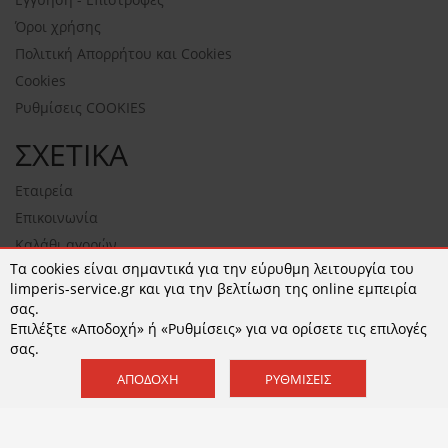
Όροι χρήσης
Πολιτική Απορρήτου και Cookies
Cookies
Ρυθμίσεις COOKIES
ΣΧΕΤΙΚΑ
Εταιρεία
Επικοινωνία
Καλάθι αγορών
Τα cookies είναι σημαντικά για την εύρυθμη λειτουργία του
NEWSLETTER
limperis-service.gr και για την βελτίωση της online εμπειρία
σας.
Επιλέξτε «Αποδοχή» ή «Ρυθμίσεις» για να ορίσετε τις επιλογές
σας.
ΕΓΓΡΑΦΉ
ΑΠΟΔΟΧΉ
ΡΥΘΜΊΣΕΙΣ
Αποδέχομαι τους
όρους χρήσης
και την
Πολιτική
Απορρήτου