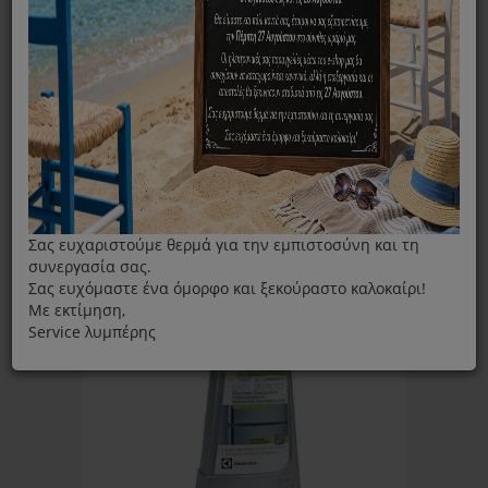
ΦΊΛΤΡΑ
Ταξινόμηση ανά:
Εμφάνιση:
Σας ευχαριστούμε θερμά για την εμπιστοσύνη και τη
συνεργασία σας.
Σας ευχόμαστε ένα όμορφο και ξεκούραστο καλοκαίρι!
Με εκτίμηση,
Service λυμπέρης