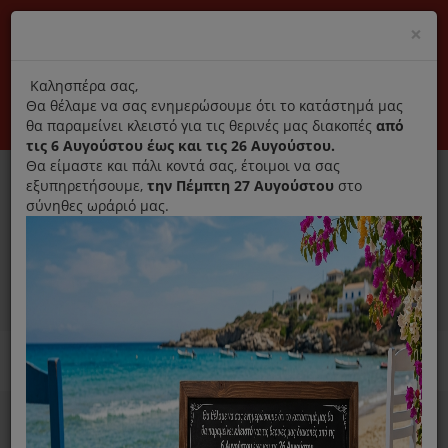
(+30) 210 2796031
Cl
×
modal
title
Αποκλειστικά γνήσια ανταλλακτικά
Καλησπέρα σας,
Θα θέλαμε να σας ενημερώσουμε ότι το κατάστημά μας
Σύνδεση
Εγγραφή
Εταιρεία
Επικοινωνία
θα παραμείνει κλειστό για τις θερινές μας διακοπές
από
τις 6 Αυγούστου έως και τις 26 Αυγούστου.
Θα είμαστε και πάλι κοντά σας, έτοιμοι να σας
εξυπηρετήσουμε,
την Πέμπτη 27 Αυγούστου
στο
σύνηθες ωράριό μας.
0
MENU
Ανταλλακτικά ηλεκτρικών συσκευών
Home
Ψυγείο
Καθαριστικά Ψυγείου