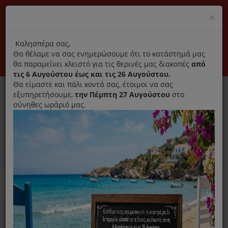
(+30) 210 2796031
Cl
×
modal
title
Αποκλειστικά γνήσια ανταλλακτικά
Καλησπέρα σας,
Θα θέλαμε να σας ενημερώσουμε ότι το κατάστημά μας
Σύνδεση
Εγγραφή
Εταιρεία
Επικοινωνία
θα παραμείνει κλειστό για τις θερινές μας διακοπές
από
τις 6 Αυγούστου έως και τις 26 Αυγούστου.
Θα είμαστε και πάλι κοντά σας, έτοιμοι να σας
εξυπηρετήσουμε,
την Πέμπτη 27 Αυγούστου
στο
σύνηθες ωράριό μας.
0
MENU
Ανταλλακτικά ηλεκτρικών συσκευών
Home
Παρασκευή Καφέ Και Ροφημάτων