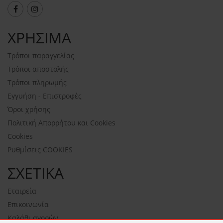
ΧΡΗΣΙΜΑ
Τρόποι παραγγελίας
Τρόποι αποστολής
Τρόποι πληρωμής
Εγγυήση - Επιστροφές
Όροι χρήσης
Πολιτική Απορρήτου και Cookies
Cookies
Ρυθμίσεις COOKIES
ΣΧΕΤΙΚΑ
Εταιρεία
Επικοινωνία
Καλάθι αγορών