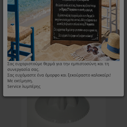
Λεμονοστίφτης
Κώνοι Λεμονοστιφτη
ΦΊΛΤΡΑ
Ταξινόμηση ανά:
Εμφάνιση:
Σας ευχαριστούμε θερμά για την εμπιστοσύνη και τη
συνεργασία σας.
Σας ευχόμαστε ένα όμορφο και ξεκούραστο καλοκαίρι!
Με εκτίμηση,
Service λυμπέρης