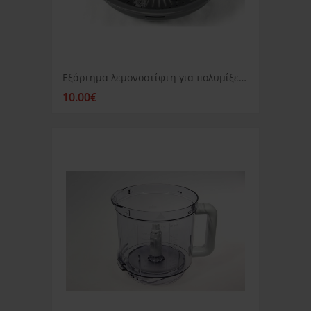
Εξάρτημα λεμονοστίφτη για πολυμίξερ Kenwood FDM 785/786/788/791/796
10.00€