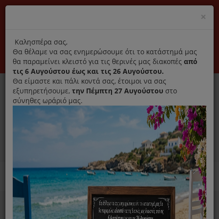
(+30) 210 2796031
Cl
×
modal
title
Αποκλειστικά γνήσια ανταλλακτικά
Καλησπέρα σας,
Θα θέλαμε να σας ενημερώσουμε ότι το κατάστημά μας
Σύνδεση
Εγγραφή
Εταιρεία
Επικοινωνία
θα παραμείνει κλειστό για τις θερινές μας διακοπές
από
τις 6 Αυγούστου έως και τις 26 Αυγούστου.
Θα είμαστε και πάλι κοντά σας, έτοιμοι να σας
εξυπηρετήσουμε,
την Πέμπτη 27 Αυγούστου
στο
σύνηθες ωράριό μας.
0
MENU
Ανταλλακτικά ηλεκτρικών συσκευών
Home
Μίξερ Κουζινομηχανές