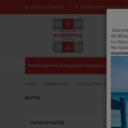
(+30) 210 2796031
Αποκλειστικά γνήσια α
moda
title
Καλησπέ
Θα θέλαμ
τις θερι
Θα είμασ
Αυγούσ
Ανταλλακτικά ηλεκτρικών συσκευών
Home
Καθαριστικό
Για Πλυντήριο Πιάτων
ΦΊΛΤΡΑ
Ταξινό
ΚΑΤΑΣΚΕΥΑΣΤΈΣ