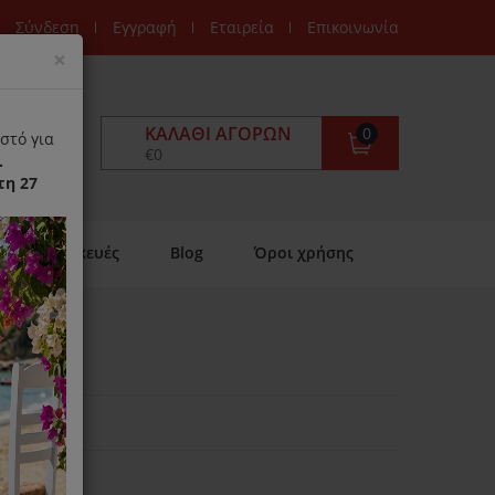
Σύνδεση
Εγγραφή
Εταιρεία
Επικοινωνία
Close
×
ΚΑΛΆΘΙ ΑΓΟΡΏΝ
0
στό για
€0
.
τη 27
Επισκευές
Blog
Όροι χρήσης