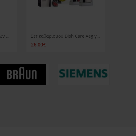
Υγρό Συντήρησης Πλυντηρίων Πιάτων Siemens
Σετ καθαρισμού Dish Care Aeg για πλυντήριο πιάτων
26.00€