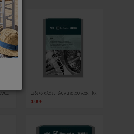
Καθαριστικό αλάτων για πλυντήριο ρούχων ή πιάτων Electrolux
Ειδικό αλάτι πλυντηρίου Aeg 1kg
4.00€