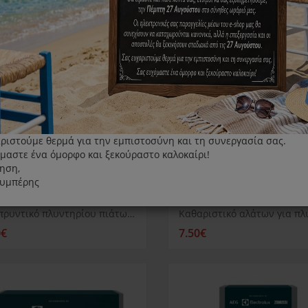
ριστούμε θερμά για την εμπιστοσύνη και τη συνεργασία σας.
μαστε ένα όμορφο και ξεκούραστο καλοκαίρι!
ηση,
λυμπέρης
Λαμπρυντικό πλυντηρίου πιάτων Aeg 300 ML
0€
7.50€