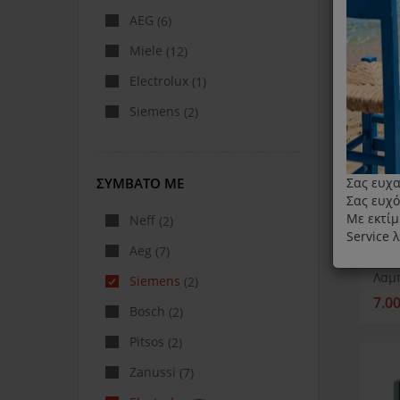
AEG
(6)
Miele
(12)
Electrolux
(1)
Siemens
(2)
ΣΥΜΒΑΤΌ ΜΕ
Σας ευχα
Σας ευχό
Με εκτίμ
Neff
(2)
Service 
Aeg
(7)
Siemens
(2)
7.0
Bosch
(2)
Pitsos
(2)
Zanussi
(7)