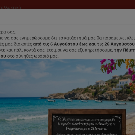
νταλλακτικά
l
ρα σας,
ε να σας ενημερώσουμε ότι το κατάστημά μας θα παραμείνει κλει
νές μας διακοπές
από τις 6 Αυγούστου έως και τις 26 Αυγούστου
τε και πάλι κοντά σας, έτοιμοι να σας εξυπηρετήσουμε,
την Πέμπ
του
στο σύνηθες ωράριό μας.
Αρχική
Laurastar
Παραλαβή- Παράδοση Κατ'οικον
μηση ανά:
Εμφάνιση: