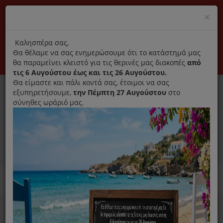
(+30) 210 2796031
Cl
×
modal
title
Αποκλειστικά γνήσια ανταλλακτικά
Καλησπέρα σας,
Θα θέλαμε να σας ενημερώσουμε ότι το κατάστημά μας
Σύνδεση
Εγγραφή
Εταιρεία
Επικοινωνία
θα παραμείνει κλειστό για τις θερινές μας διακοπές
από
τις 6 Αυγούστου έως και τις 26 Αυγούστου.
Θα είμαστε και πάλι κοντά σας, έτοιμοι να σας
εξυπηρετήσουμε,
την Πέμπτη 27 Αυγούστου
στο
σύνηθες ωράριό μας.
0
MENU
Ανταλλακτικά ηλεκτρικών συσκευών
Home
Καθαριστικό
Για Πλυντήριο Πιάτων