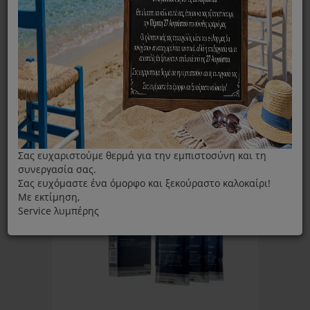
ΦΊΛΤΡΑ
Ταξινόμηση ανά:
Εμφάνιση:
Σας ευχαριστούμε θερμά για την εμπιστοσύνη και τη
συνεργασία σας.
Σας ευχόμαστε ένα όμορφο και ξεκούραστο καλοκαίρι!
Με εκτίμηση,
Service λυμπέρης