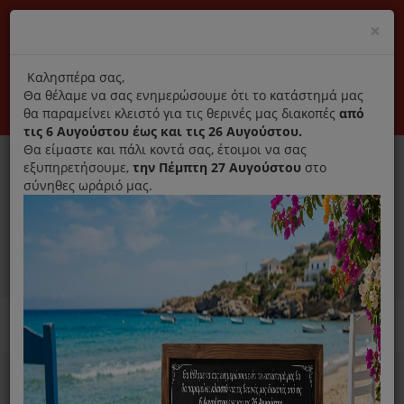
(+30) 210 2796031
Cl
×
modal
title
Αποκλειστικά γνήσια ανταλλακτικά
Καλησπέρα σας,
Θα θέλαμε να σας ενημερώσουμε ότι το κατάστημά μας
Σύνδεση
Εγγραφή
Εταιρεία
Επικοινωνία
θα παραμείνει κλειστό για τις θερινές μας διακοπές
από
τις 6 Αυγούστου έως και τις 26 Αυγούστου.
Θα είμαστε και πάλι κοντά σας, έτοιμοι να σας
εξυπηρετήσουμε,
την Πέμπτη 27 Αυγούστου
στο
σύνηθες ωράριό μας.
0
MENU
Ανταλλακτικά ηλεκτρικών συσκευών
Home
Καθαριστικό
Για Πλυντήριο Ρούχων