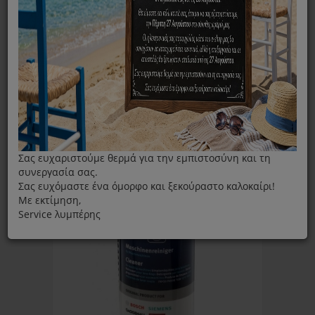
ΦΊΛΤΡΑ
Ταξινόμηση ανά:
Εμφάνιση:
Σας ευχαριστούμε θερμά για την εμπιστοσύνη και τη
συνεργασία σας.
Σας ευχόμαστε ένα όμορφο και ξεκούραστο καλοκαίρι!
Με εκτίμηση,
Service λυμπέρης