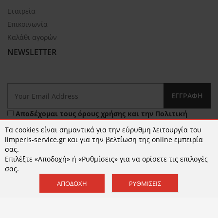
Εταιρεία
Επικοινωνία
Καλάθι αγορών
NEWSLETTER
ΕΓΓΡΑΦΉ
Αποδέχομαι τους
όρους χρήσης
και την
Πολιτική
Απορρήτου
Τα cookies είναι σημαντικά για την εύρυθμη λειτουργία του
limperis-service.gr και για την βελτίωση της online εμπειρία
σας.
Επιλέξτε «Αποδοχή» ή «Ρυθμίσεις» για να ορίσετε τις επιλογές
σας.
ΑΠΟΔΟΧΉ
ΡΥΘΜΊΣΕΙΣ
© 2026 limperis-service.gr | Κατασκευή ιστοσελίδων -
www.qualityweb.gr