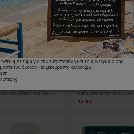
ριστούμε θερμά για την εμπιστοσύνη και τη συνεργασία σας.
μαστε ένα όμορφο και ξεκούραστο καλοκαίρι!
ηση,
λυμπέρης
Καθαριστικό αλάτων για πλυντήριο ρούχων ή πιάτων Electrolux
0€
14.00€