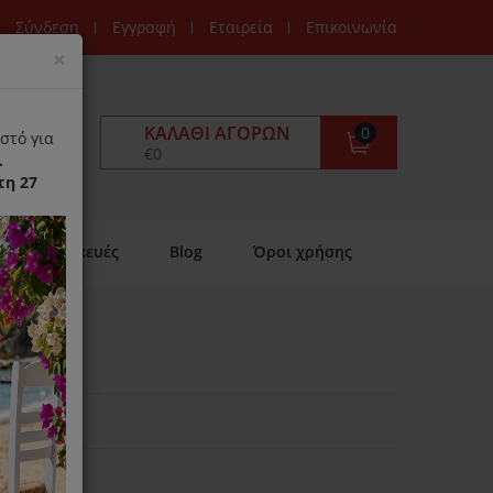
Σύνδεση
Εγγραφή
Εταιρεία
Επικοινωνία
Close
×
ΚΑΛΆΘΙ ΑΓΟΡΏΝ
0
στό για
€0
.
τη 27
Επισκευές
Blog
Όροι χρήσης