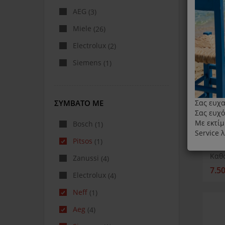
AEG
(3)
Miele
(26)
Electrolux
(2)
Siemens
(1)
ΣΥΜΒΑΤΌ ΜΕ
Σας ευχα
Σας ευχό
Με εκτίμ
Bosch
(1)
Service 
Pitsos
(1)
Zanussi
(4)
7.5
Electrolux
(4)
Neff
(1)
Aeg
(4)