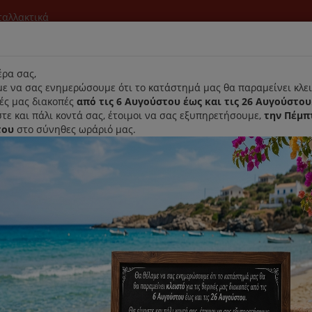
νταλλακτικά
l
ρα σας,
ε να σας ενημερώσουμε ότι το κατάστημά μας θα παραμείνει κλει
νές μας διακοπές
από τις 6 Αυγούστου έως και τις 26 Αυγούστου
τε και πάλι κοντά σας, έτοιμοι να σας εξυπηρετήσουμε,
την Πέμπ
του
στο σύνηθες ωράριό μας.
Αρχική
Laurastar
Παραλαβή- Παράδοση Κατ'οικον
μηση ανά:
Εμφάνιση: