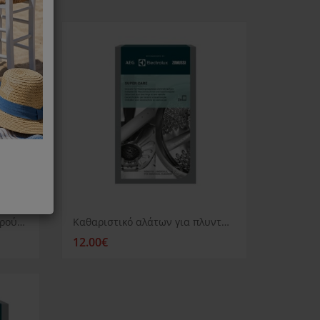
Καθαριστικό για πλυντήριο ρούχων ή πιάτων AEG Clean and Care
Καθαριστικό αλάτων για πλυντήριο ρούχων ή πιάτων AEG
12.00€