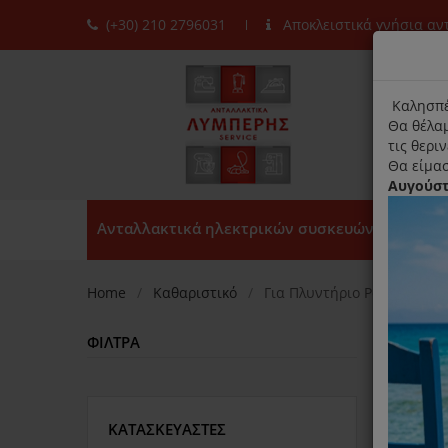
(+30) 210 2796031
Αποκλειστικά γνήσια α
moda
title
Καλησπέ
Θα θέλαμ
τις θερι
Θα είμασ
Αυγούσ
Ανταλλακτικά ηλεκτρικών συσκευών
Home
Καθαριστικό
Για Πλυντήριο Ρούχων
ΦΊΛΤΡΑ
Ταξινό
ΚΑΤΑΣΚΕΥΑΣΤΈΣ