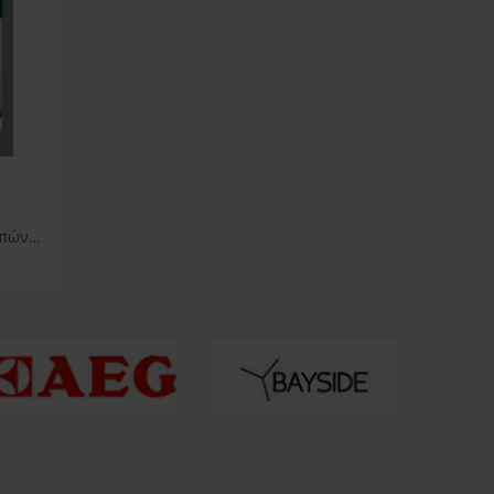
Super Clean Καθαριστικό λιπών πλυντηρίου ρούχων Aeg