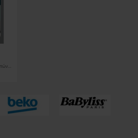
Super Clean Καθαριστικό λιπών πλυντηρίου ρούχων Aeg