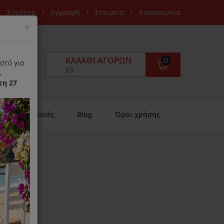
Σύνδεση
Εγγραφή
Εταιρεία
Επικοινωνία
Close
×
ΚΑΛΆΘΙ ΑΓΟΡΏΝ
0
στό για
€0
.
τη 27
Επισκευές
Blog
Όροι χρήσης