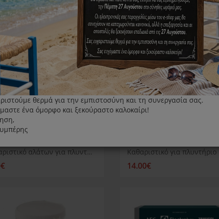
ριστούμε θερμά για την εμπιστοσύνη και τη συνεργασία σας.
μαστε ένα όμορφο και ξεκούραστο καλοκαίρι!
ηση,
λυμπέρης
Καθαριστικό αλάτων για πλυντήριο ρούχων ή πιάτων Electrolux
0€
14.00€