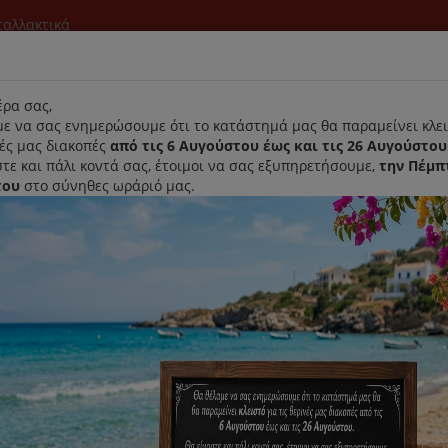
νταλλακτικά
l
ρα σας,
ε να σας ενημερώσουμε ότι το κατάστημά μας θα παραμείνει κλει
νές μας διακοπές
από τις 6 Αυγούστου έως και τις 26 Αυγούστου
τε και πάλι κοντά σας, έτοιμοι να σας εξυπηρετήσουμε,
την Πέμπ
του
στο σύνηθες ωράριό μας.
Αρχική
Laurastar
Παραλαβή- Παράδοση Κατ'οικον
μηση ανά:
Εμφάνιση: