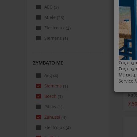
AEG
(3)
Miele
(26)
Electrolux
(2)
Siemens
(1)
ΣΥΜΒΑΤΌ ΜΕ
Σας ευχα
Σας ευχό
Με εκτίμ
Aeg
(4)
Service 
Siemens
(1)
Bosch
(1)
7.5
Pitsos
(1)
Zanussi
(4)
Electrolux
(4)