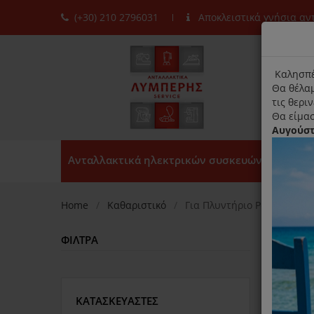
(+30) 210 2796031
Αποκλειστικά γνήσια α
moda
title
Καλησπέ
Θα θέλαμ
τις θερι
Θα είμασ
Αυγούσ
Ανταλλακτικά ηλεκτρικών συσκευών
Home
Καθαριστικό
Για Πλυντήριο Ρούχων
ΦΊΛΤΡΑ
Ταξινό
ΚΑΤΑΣΚΕΥΑΣΤΈΣ