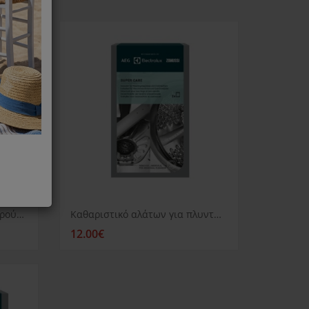
Καθαριστικό για πλυντήριο ρούχων ή πιάτων AEG Clean and Care
Καθαριστικό αλάτων για πλυντήριο ρούχων ή πιάτων AEG
12.00€