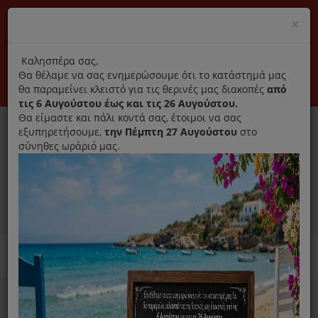
(+30) 210 2796031
Cl
×
modal
title
Αποκλειστικά γνήσια ανταλλακτικά
Καλησπέρα σας,
Θα θέλαμε να σας ενημερώσουμε ότι το κατάστημά μας
Σύνδεση
Εγγραφή
Εταιρεία
Επικοινωνία
θα παραμείνει κλειστό για τις θερινές μας διακοπές
από
τις 6 Αυγούστου έως και τις 26 Αυγούστου.
Θα είμαστε και πάλι κοντά σας, έτοιμοι να σας
εξυπηρετήσουμε,
την Πέμπτη 27 Αυγούστου
στο
σύνηθες ωράριό μας.
0
MENU
Ανταλλακτικά ηλεκτρικών συσκευών
Home
Καθαριστικό
Για Πλυντήριο Ρούχων