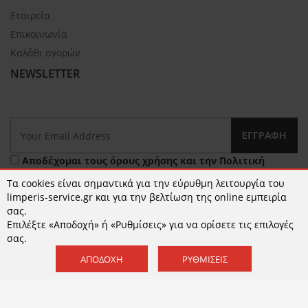
Εταιρεία
Επικοινωνία
Καλάθι αγορών
NEWSLETTER
ΕΓΓΡΑΦΉ
Αποδέχομαι τους
όρους χρήσης
και την
Πολιτική
Απορρήτου
Τα cookies είναι σημαντικά για την εύρυθμη λειτουργία του
limperis-service.gr και για την βελτίωση της online εμπειρία
σας.
Επιλέξτε «Αποδοχή» ή «Ρυθμίσεις» για να ορίσετε τις επιλογές
σας.
ΑΠΟΔΟΧΉ
ΡΥΘΜΊΣΕΙΣ
© 2026 limperis-service.gr | Κατασκευή ιστοσελίδων -
www.qualityweb.gr