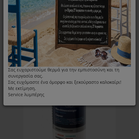
ΦΊΛΤΡΑ
Ταξινόμηση ανά:
Εμφάνιση:
Σας ευχαριστούμε θερμά για την εμπιστοσύνη και τη
συνεργασία σας.
Σας ευχόμαστε ένα όμορφο και ξεκούραστο καλοκαίρι!
Με εκτίμηση,
Service λυμπέρης