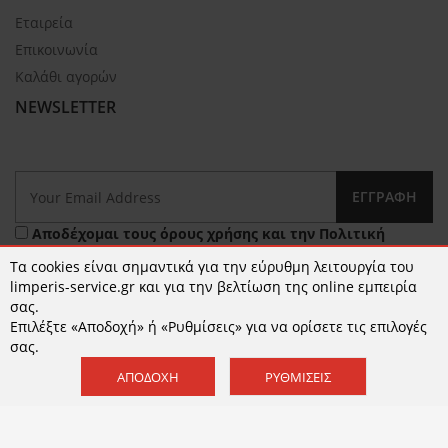
Εταιρεία
Επικοινωνία
Καλάθι αγορών
NEWSLETTER
ΕΓΓΡΑΦΉ
Αποδέχομαι τους
όρους χρήσης
και την
Πολιτική
Απορρήτου
Τα cookies είναι σημαντικά για την εύρυθμη λειτουργία του
limperis-service.gr και για την βελτίωση της online εμπειρία
σας.
Επιλέξτε «Αποδοχή» ή «Ρυθμίσεις» για να ορίσετε τις επιλογές
σας.
ΑΠΟΔΟΧΉ
ΡΥΘΜΊΣΕΙΣ
© 2026 limperis-service.gr | Κατασκευή ιστοσελίδων -
www.qualityweb.gr