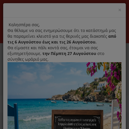
(+30) 210 2796031
Cl
×
modal
title
Αποκλειστικά γνήσια ανταλλακτικά
Καλησπέρα σας,
Θα θέλαμε να σας ενημερώσουμε ότι το κατάστημά μας
Σύνδεση
Εγγραφή
Εταιρεία
Επικοινωνία
θα παραμείνει κλειστό για τις θερινές μας διακοπές
από
τις 6 Αυγούστου έως και τις 26 Αυγούστου.
Θα είμαστε και πάλι κοντά σας, έτοιμοι να σας
εξυπηρετήσουμε,
την Πέμπτη 27 Αυγούστου
στο
σύνηθες ωράριό μας.
0
MENU
Ανταλλακτικά ηλεκτρικών συσκευών
Home
Καθαριστικό
Για Πλυντήριο Ρούχων