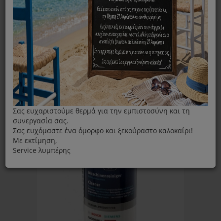
ΦΊΛΤΡΑ
Ταξινόμηση ανά:
Εμφάνιση:
Σας ευχαριστούμε θερμά για την εμπιστοσύνη και τη
συνεργασία σας.
Σας ευχόμαστε ένα όμορφο και ξεκούραστο καλοκαίρι!
Με εκτίμηση,
Service λυμπέρης