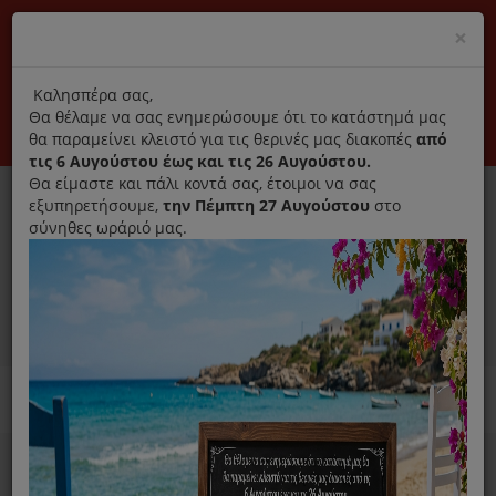
(+30) 210 2796031
Cl
×
modal
title
Αποκλειστικά γνήσια ανταλλακτικά
Καλησπέρα σας,
Θα θέλαμε να σας ενημερώσουμε ότι το κατάστημά μας
Σύνδεση
Εγγραφή
Εταιρεία
Επικοινωνία
θα παραμείνει κλειστό για τις θερινές μας διακοπές
από
τις 6 Αυγούστου έως και τις 26 Αυγούστου.
Θα είμαστε και πάλι κοντά σας, έτοιμοι να σας
εξυπηρετήσουμε,
την Πέμπτη 27 Αυγούστου
στο
σύνηθες ωράριό μας.
0
MENU
Ανταλλακτικά ηλεκτρικών συσκευών
Home
Καθαριστικό
Για Πλυντήριο Ρούχων