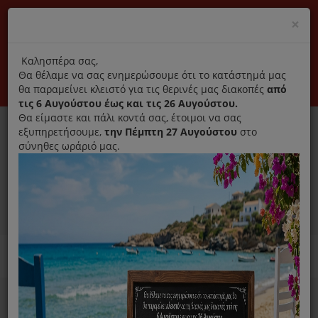
(+30) 210 2796031
Cl
×
modal
title
Αποκλειστικά γνήσια ανταλλακτικά
Καλησπέρα σας,
Θα θέλαμε να σας ενημερώσουμε ότι το κατάστημά μας
Σύνδεση
Εγγραφή
Εταιρεία
Επικοινωνία
θα παραμείνει κλειστό για τις θερινές μας διακοπές
από
τις 6 Αυγούστου έως και τις 26 Αυγούστου.
Θα είμαστε και πάλι κοντά σας, έτοιμοι να σας
εξυπηρετήσουμε,
την Πέμπτη 27 Αυγούστου
στο
σύνηθες ωράριό μας.
0
MENU
Ανταλλακτικά ηλεκτρικών συσκευών
Home
Καθαριστικό
Για Πλυντήριο Ρούχων