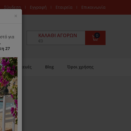
Σύνδεση
Εγγραφή
Εταιρεία
Επικοινωνία
Close
×
ΚΑΛΆΘΙ ΑΓΟΡΏΝ
0
στό για
€0
.
τη 27
Επισκευές
Blog
Όροι χρήσης