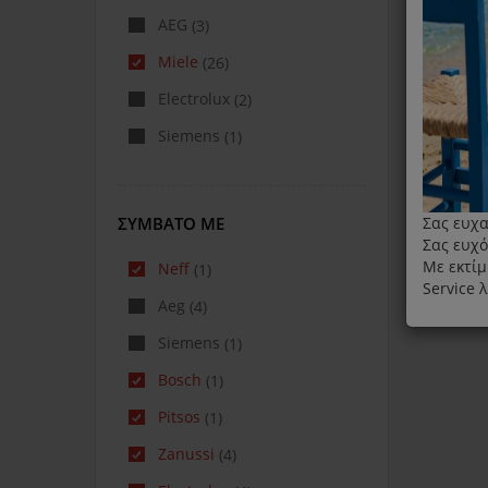
AEG
(3)
Miele
(26)
Electrolux
(2)
Siemens
(1)
ΣΥΜΒΑΤΌ ΜΕ
Σας ευχα
Σας ευχό
Με εκτίμ
Neff
(1)
Service 
Aeg
(4)
Siemens
(1)
Bosch
(1)
Pitsos
(1)
Zanussi
(4)