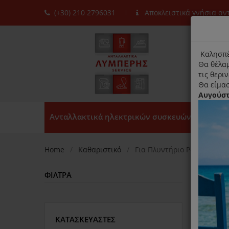
(+30) 210 2796031
Αποκλειστικά γνήσια α
moda
title
Καλησπέ
Θα θέλαμ
τις θερι
Θα είμασ
Αυγούσ
Ανταλλακτικά ηλεκτρικών συσκευών
Home
Καθαριστικό
Για Πλυντήριο Ρούχων
ΦΊΛΤΡΑ
ΚΑΤΑΣΚΕΥΑΣΤΈΣ