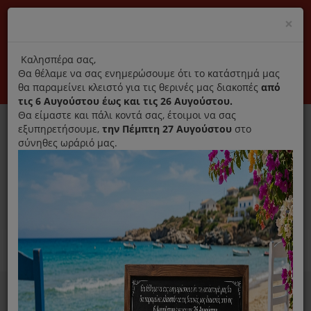
(+30) 210 2796031
Cl
×
modal
title
Αποκλειστικά γνήσια ανταλλακτικά
Καλησπέρα σας,
Θα θέλαμε να σας ενημερώσουμε ότι το κατάστημά μας
Σύνδεση
Εγγραφή
Εταιρεία
Επικοινωνία
θα παραμείνει κλειστό για τις θερινές μας διακοπές
από
τις 6 Αυγούστου έως και τις 26 Αυγούστου.
Θα είμαστε και πάλι κοντά σας, έτοιμοι να σας
εξυπηρετήσουμε,
την Πέμπτη 27 Αυγούστου
στο
σύνηθες ωράριό μας.
0
MENU
Ανταλλακτικά ηλεκτρικών συσκευών
Home
Καθαριστικό
Για Πλυντήριο Ρούχων