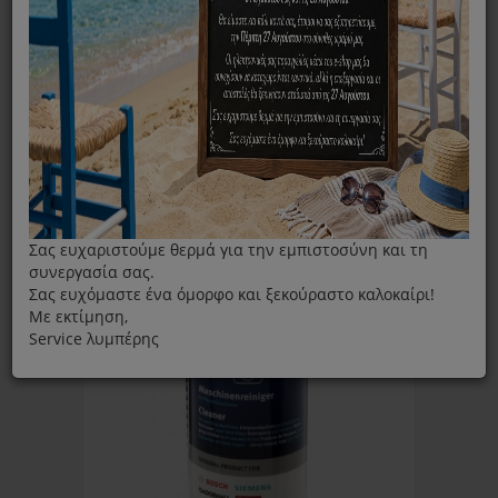
ΦΊΛΤΡΑ
Ταξινόμηση ανά:
Εμφάνιση:
Σας ευχαριστούμε θερμά για την εμπιστοσύνη και τη
συνεργασία σας.
Σας ευχόμαστε ένα όμορφο και ξεκούραστο καλοκαίρι!
Με εκτίμηση,
Service λυμπέρης