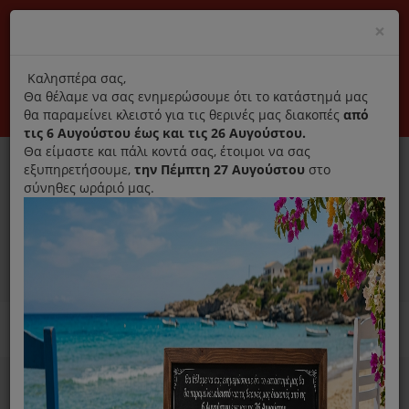
(+30) 210 2796031
Cl
×
modal
title
Αποκλειστικά γνήσια ανταλλακτικά
Καλησπέρα σας,
Θα θέλαμε να σας ενημερώσουμε ότι το κατάστημά μας
Σύνδεση
Εγγραφή
Εταιρεία
Επικοινωνία
θα παραμείνει κλειστό για τις θερινές μας διακοπές
από
τις 6 Αυγούστου έως και τις 26 Αυγούστου.
Θα είμαστε και πάλι κοντά σας, έτοιμοι να σας
εξυπηρετήσουμε,
την Πέμπτη 27 Αυγούστου
στο
σύνηθες ωράριό μας.
0
MENU
Ανταλλακτικά ηλεκτρικών συσκευών
Home
Καθαριστικό
Για Πλυντήριο Ρούχων