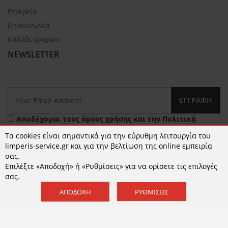
Εταιρεία
Επικοινωνία
Καλάθι αγορών
NEWSLETTER
ΕΓΓΡΑΦΉ
Αποδέχομαι τους
όρους χρήσης
και την
Πολιτική
Απορρήτου
Τα cookies είναι σημαντικά για την εύρυθμη λειτουργία του
limperis-service.gr και για την βελτίωση της online εμπειρία
σας.
Επιλέξτε «Αποδοχή» ή «Ρυθμίσεις» για να ορίσετε τις επιλογές
σας.
ΑΠΟΔΟΧΉ
ΡΥΘΜΊΣΕΙΣ
© 2026 limperis-service.gr | Κατασκευή ιστοσελίδων -
www.qualityweb.gr