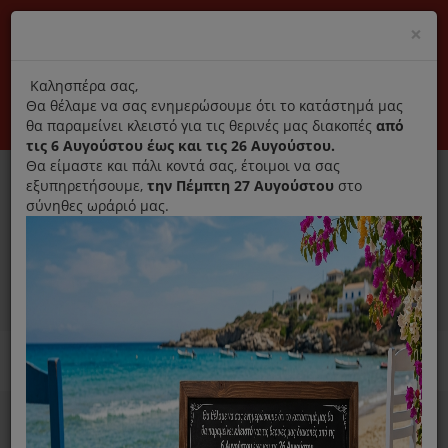
(+30) 210 2796031
Cl
×
modal
title
Αποκλειστικά γνήσια ανταλλακτικά
Καλησπέρα σας,
Θα θέλαμε να σας ενημερώσουμε ότι το κατάστημά μας
Σύνδεση
Εγγραφή
Εταιρεία
Επικοινωνία
θα παραμείνει κλειστό για τις θερινές μας διακοπές
από
τις 6 Αυγούστου έως και τις 26 Αυγούστου.
Θα είμαστε και πάλι κοντά σας, έτοιμοι να σας
εξυπηρετήσουμε,
την Πέμπτη 27 Αυγούστου
στο
σύνηθες ωράριό μας.
0
MENU
Ανταλλακτικά ηλεκτρικών συσκευών
Home
Καθαριστικό
Για Πλυντήριο Ρούχων