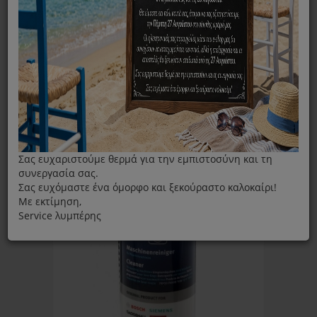
ΦΊΛΤΡΑ
Ταξινόμηση ανά:
Εμφάνιση:
Σας ευχαριστούμε θερμά για την εμπιστοσύνη και τη
συνεργασία σας.
Σας ευχόμαστε ένα όμορφο και ξεκούραστο καλοκαίρι!
Με εκτίμηση,
Service λυμπέρης