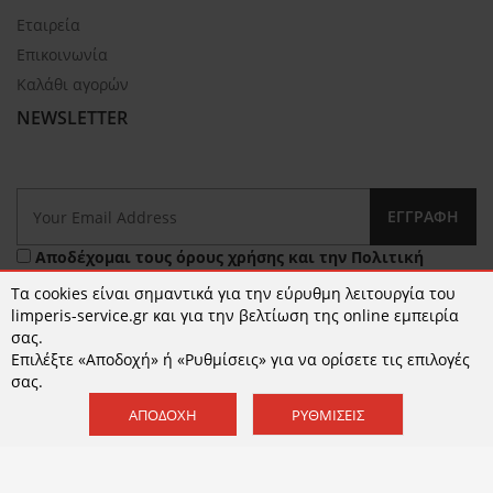
Εταιρεία
Επικοινωνία
Καλάθι αγορών
NEWSLETTER
ΕΓΓΡΑΦΉ
Αποδέχομαι τους
όρους χρήσης
και την
Πολιτική
Απορρήτου
Τα cookies είναι σημαντικά για την εύρυθμη λειτουργία του
limperis-service.gr και για την βελτίωση της online εμπειρία
σας.
Επιλέξτε «Αποδοχή» ή «Ρυθμίσεις» για να ορίσετε τις επιλογές
σας.
ΑΠΟΔΟΧΉ
ΡΥΘΜΊΣΕΙΣ
© 2026 limperis-service.gr | Κατασκευή ιστοσελίδων -
www.qualityweb.gr