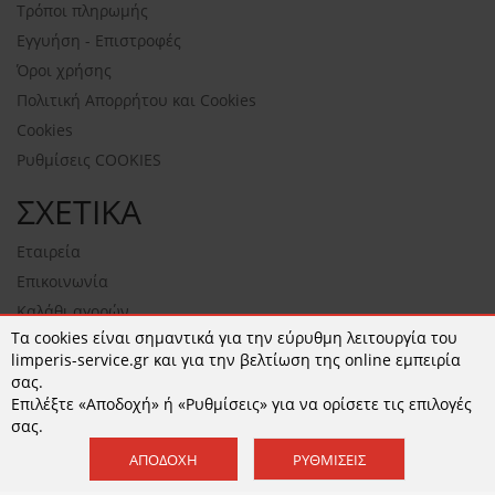
Τρόποι πληρωμής
Εγγυήση - Επιστροφές
Όροι χρήσης
Πολιτική Απορρήτου και Cookies
Cookies
Ρυθμίσεις COOKIES
ΣΧΕΤΙΚΑ
Εταιρεία
Επικοινωνία
Καλάθι αγορών
Τα cookies είναι σημαντικά για την εύρυθμη λειτουργία του
NEWSLETTER
limperis-service.gr και για την βελτίωση της online εμπειρία
σας.
Επιλέξτε «Αποδοχή» ή «Ρυθμίσεις» για να ορίσετε τις επιλογές
σας.
ΕΓΓΡΑΦΉ
ΑΠΟΔΟΧΉ
ΡΥΘΜΊΣΕΙΣ
Αποδέχομαι τους
όρους χρήσης
και την
Πολιτική