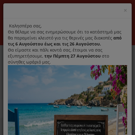
(+30) 210 2796031
Cl
×
modal
title
Αποκλειστικά γνήσια ανταλλακτικά
Καλησπέρα σας,
Θα θέλαμε να σας ενημερώσουμε ότι το κατάστημά μας
Σύνδεση
Εγγραφή
Εταιρεία
Επικοινωνία
θα παραμείνει κλειστό για τις θερινές μας διακοπές
από
τις 6 Αυγούστου έως και τις 26 Αυγούστου.
Θα είμαστε και πάλι κοντά σας, έτοιμοι να σας
εξυπηρετήσουμε,
την Πέμπτη 27 Αυγούστου
στο
σύνηθες ωράριό μας.
0
MENU
Ανταλλακτικά ηλεκτρικών συσκευών
Home
Θερμαντικά