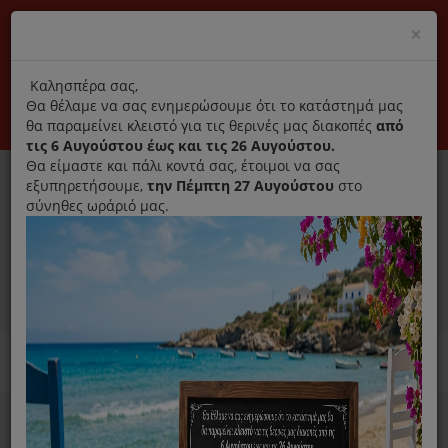
(+30) 210 2796031
Cl
×
modal
title
Αποκλειστικά γνήσια ανταλλακτικά
Καλησπέρα σας,
Θα θέλαμε να σας ενημερώσουμε ότι το κατάστημά μας
Σύνδεση
Εγγραφή
Εταιρεία
Επικοινωνία
θα παραμείνει κλειστό για τις θερινές μας διακοπές
από
τις 6 Αυγούστου έως και τις 26 Αυγούστου.
Θα είμαστε και πάλι κοντά σας, έτοιμοι να σας
εξυπηρετήσουμε,
την Πέμπτη 27 Αυγούστου
στο
σύνηθες ωράριό μας.
0
Απολύμανση όλων των
MENU
Ανταλλακτικά ηλεκτρικών συσκευών
συσκευών και προφύλαξη
εναντίον του Covid 19