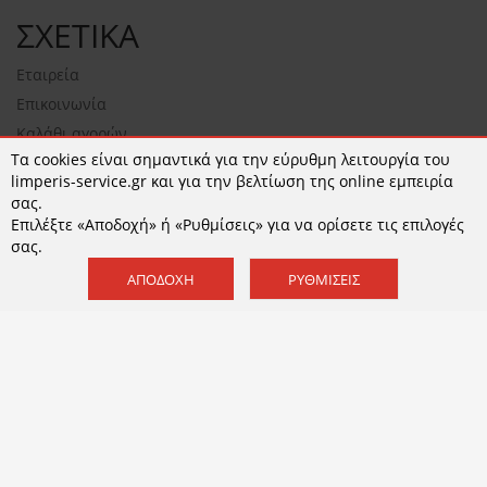
ΣΧΕΤΙΚΑ
Εταιρεία
Επικοινωνία
Καλάθι αγορών
Τα cookies είναι σημαντικά για την εύρυθμη λειτουργία του
NEWSLETTER
limperis-service.gr και για την βελτίωση της online εμπειρία
σας.
Επιλέξτε «Αποδοχή» ή «Ρυθμίσεις» για να ορίσετε τις επιλογές
σας.
ΕΓΓΡΑΦΉ
ΑΠΟΔΟΧΉ
ΡΥΘΜΊΣΕΙΣ
Αποδέχομαι τους
όρους χρήσης
και την
Πολιτική
Απορρήτου