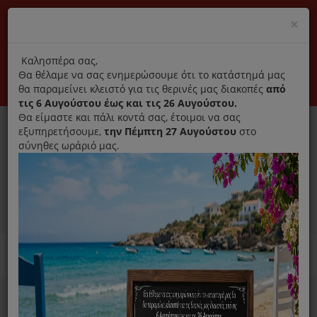
(+30) 210 2796031
Cl
×
modal
title
Αποκλειστικά γνήσια ανταλλακτικά
Καλησπέρα σας,
Θα θέλαμε να σας ενημερώσουμε ότι το κατάστημά μας
Σύνδεση
Εγγραφή
Εταιρεία
Επικοινωνία
θα παραμείνει κλειστό για τις θερινές μας διακοπές
από
τις 6 Αυγούστου έως και τις 26 Αυγούστου.
Θα είμαστε και πάλι κοντά σας, έτοιμοι να σας
εξυπηρετήσουμε,
την Πέμπτη 27 Αυγούστου
στο
σύνηθες ωράριό μας.
0
MENU
Ανταλλακτικά ηλεκτρικών συσκευών
Home
Καθαριστικό
Απορρυπαντικά Πλυντηρίου