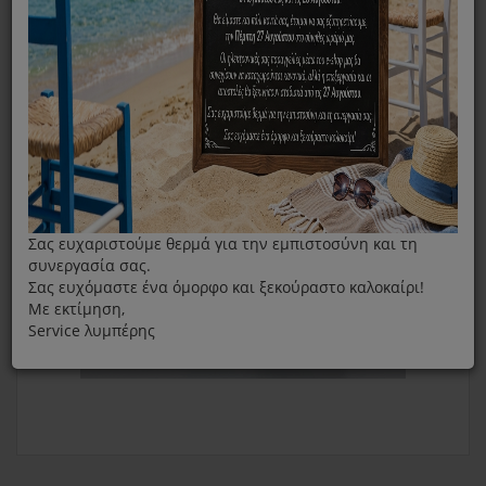
Kάψουλες Caps Home Box Miele
Σας ευχαριστούμε θερμά για την εμπιστοσύνη και τη
συνεργασία σας.
Σας ευχόμαστε ένα όμορφο και ξεκούραστο καλοκαίρι!
Με εκτίμηση,
Service λυμπέρης