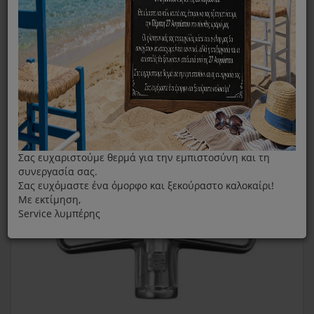
Αναδευτήρες Μίξερ
Αναδευτήρας Κ Kitchenaid 5K7SFB
Σας ευχαριστούμε θερμά για την εμπιστοσύνη και τη
συνεργασία σας.
Σας ευχόμαστε ένα όμορφο και ξεκούραστο καλοκαίρι!
Με εκτίμηση,
Service λυμπέρης