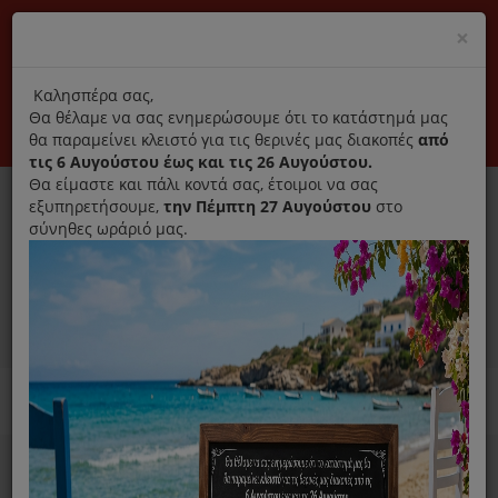
(+30) 210 2796031
Cl
×
modal
title
Αποκλειστικά γνήσια ανταλλακτικά
Καλησπέρα σας,
Θα θέλαμε να σας ενημερώσουμε ότι το κατάστημά μας
Σύνδεση
Εγγραφή
Εταιρεία
Επικοινωνία
θα παραμείνει κλειστό για τις θερινές μας διακοπές
από
τις 6 Αυγούστου έως και τις 26 Αυγούστου.
Θα είμαστε και πάλι κοντά σας, έτοιμοι να σας
εξυπηρετήσουμε,
την Πέμπτη 27 Αυγούστου
στο
σύνηθες ωράριό μας.
0
MENU
Ανταλλακτικά ηλεκτρικών συσκευών
Home
Μίξερ Κουζινομηχανές