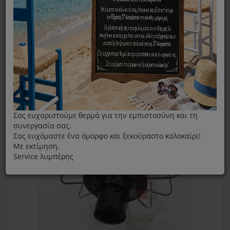
Αναδευτήρες Μίξερ
Αναδευτήρας-Κουκουνάρα PYREX SB1000
Σας ευχαριστούμε θερμά για την εμπιστοσύνη και τη
συνεργασία σας.
Σας ευχόμαστε ένα όμορφο και ξεκούραστο καλοκαίρι!
Με εκτίμηση,
Service λυμπέρης