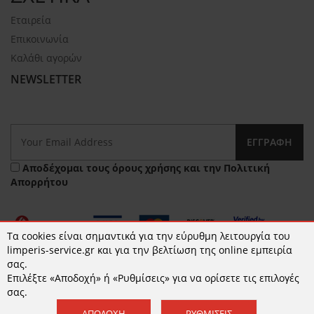
Εταιρεία
Επικοινωνία
Καλάθι αγορών
NEWSLETTER
ΕΓΓΡΑΦΉ
Αποδέχομαι τους
όρους χρήσης
και την
Πολιτική
Απορρήτου
Τα cookies είναι σημαντικά για την εύρυθμη λειτουργία του
limperis-service.gr και για την βελτίωση της online εμπειρία
σας.
Επιλέξτε «Αποδοχή» ή «Ρυθμίσεις» για να ορίσετε τις επιλογές
© 2026 limperis-service.gr | Κατασκευή ιστοσελίδων -
σας.
www.qualityweb.gr
ΑΠΟΔΟΧΉ
ΡΥΘΜΊΣΕΙΣ