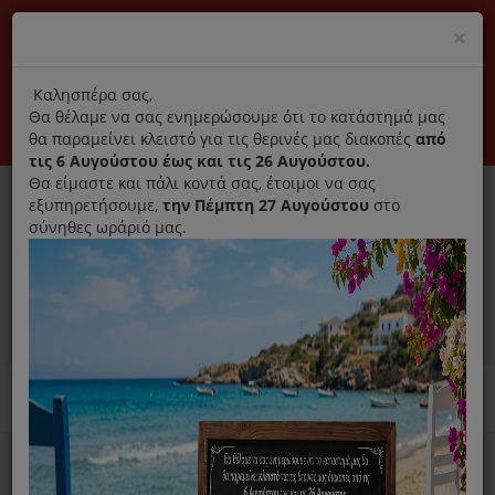
(+30) 210 2796031
Cl
×
modal
title
Αποκλειστικά γνήσια ανταλλακτικά
Καλησπέρα σας,
Θα θέλαμε να σας ενημερώσουμε ότι το κατάστημά μας
Σύνδεση
Εγγραφή
Εταιρεία
Επικοινωνία
θα παραμείνει κλειστό για τις θερινές μας διακοπές
από
τις 6 Αυγούστου έως και τις 26 Αυγούστου.
Θα είμαστε και πάλι κοντά σας, έτοιμοι να σας
εξυπηρετήσουμε,
την Πέμπτη 27 Αυγούστου
στο
σύνηθες ωράριό μας.
0
MENU
Ανταλλακτικά ηλεκτρικών συσκευών
Home
Μίξερ Κουζινομηχανές