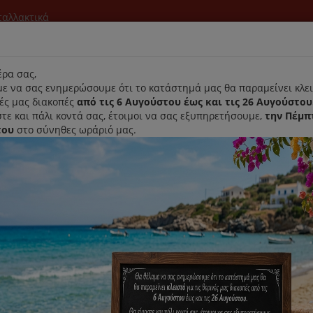
νταλλακτικά
l
ρα σας,
ε να σας ενημερώσουμε ότι το κατάστημά μας θα παραμείνει κλει
νές μας διακοπές
από τις 6 Αυγούστου έως και τις 26 Αυγούστου
τε και πάλι κοντά σας, έτοιμοι να σας εξυπηρετήσουμε,
την Πέμπ
του
στο σύνηθες ωράριό μας.
Αρχική
Laurastar
Παραλαβή- Παράδοση Κατ'οικον
ερ
Αβγογδάρτης Κουζινομηχανής Izzy IZ-1501
Αβγογδάρτης Κουζινομηχανής Iz
Κωδικός : 223758
Διαθεσιμότητα :
Παράδοση Σε 1-3 Ημέρες (Δ
Διαθέσιμο