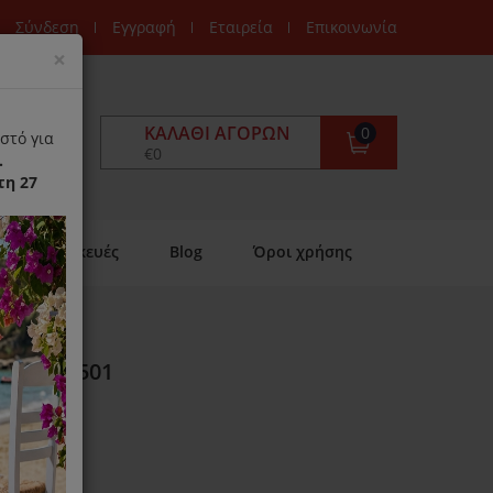
Σύνδεση
Εγγραφή
Εταιρεία
Επικοινωνία
Close
×
ΚΑΛΆΘΙ ΑΓΟΡΏΝ
0
στό για
€0
.
τη 27
Επισκευές
Blog
Όροι χρήσης
zy IZ-1501
ιαθέσιμο)