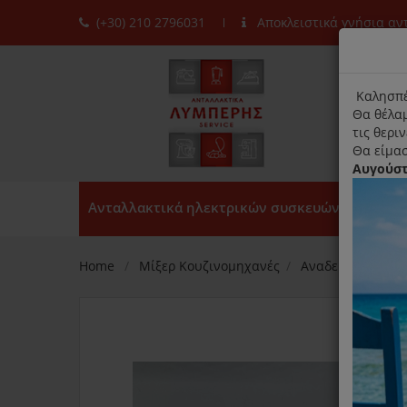
(+30) 210 2796031
Αποκλειστικά γνήσια α
moda
title
Καλησπέ
Θα θέλαμ
τις θερι
Θα είμασ
Αυγούσ
Ανταλλακτικά ηλεκτρικών συσκευών
Home
Μίξερ Κουζινομηχανές
Αναδευτήρες Μίξ