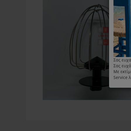
Σας ευχα
Σας ευχό
Με εκτίμ
Service 