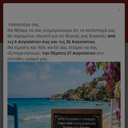
(+30) 210 2796031
Cl
×
modal
title
Αποκλειστικά γνήσια ανταλλακτικά
Καλησπέρα σας,
Θα θέλαμε να σας ενημερώσουμε ότι το κατάστημά μας
Σύνδεση
Εγγραφή
Εταιρεία
Επικοινωνία
θα παραμείνει κλειστό για τις θερινές μας διακοπές
από
τις 6 Αυγούστου έως και τις 26 Αυγούστου.
Θα είμαστε και πάλι κοντά σας, έτοιμοι να σας
εξυπηρετήσουμε,
την Πέμπτη 27 Αυγούστου
στο
σύνηθες ωράριό μας.
0
MENU
Ανταλλακτικά ηλεκτρικών συσκευών
Home
Μίξερ Κουζινομηχανές