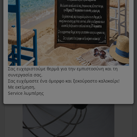
Αναδευτήρες Μίξερ
Αυγοδάρτης- Κουκουνάρα Για Κουζινομηχανή IZZY IZ1500
Σας ευχαριστούμε θερμά για την εμπιστοσύνη και τη
συνεργασία σας.
Σας ευχόμαστε ένα όμορφο και ξεκούραστο καλοκαίρι!
Με εκτίμηση,
Service λυμπέρης