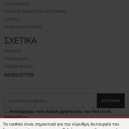
Όροι χρήσης
Πολιτική Απορρήτου και Cookies
Cookies
Ρυθμίσεις COOKIES
ΣΧΕΤΙΚΑ
Εταιρεία
Επικοινωνία
Καλάθι αγορών
NEWSLETTER
ΕΓΓΡΑΦΉ
Αποδέχομαι τους
όρους χρήσης
και την
Πολιτική
Απορρήτου
Τα cookies είναι σημαντικά για την εύρυθμη λειτουργία του