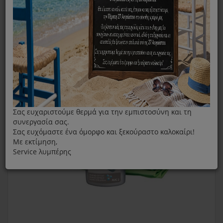
Clean & Protect Σετ Καθαρισμού ACU2 Aeg Για Καθαρισμό
Πλάκας Σιδήρου
Σας ευχαριστούμε θερμά για την εμπιστοσύνη και τη
συνεργασία σας.
Σας ευχόμαστε ένα όμορφο και ξεκούραστο καλοκαίρι!
Με εκτίμηση,
Service λυμπέρης