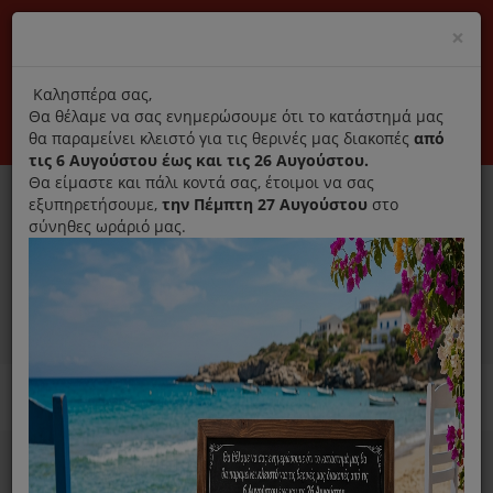
(+30) 210 2796031
Cl
×
modal
title
Αποκλειστικά γνήσια ανταλλακτικά
Καλησπέρα σας,
Θα θέλαμε να σας ενημερώσουμε ότι το κατάστημά μας
Σύνδεση
Εγγραφή
Εταιρεία
Επικοινωνία
θα παραμείνει κλειστό για τις θερινές μας διακοπές
από
τις 6 Αυγούστου έως και τις 26 Αυγούστου.
Θα είμαστε και πάλι κοντά σας, έτοιμοι να σας
εξυπηρετήσουμε,
την Πέμπτη 27 Αυγούστου
στο
σύνηθες ωράριό μας.
0
MENU
Ανταλλακτικά ηλεκτρικών συσκευών
Home
Σίδερο
Καθαριστικά