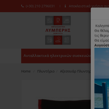
(+30) 210 2796031
Αποκλειστικά γνήσια α
moda
title
Καλησπέ
Θα θέλαμ
τις θερι
Θα είμασ
Αυγούσ
Ανταλλακτικά ηλεκτρικών συσκευών
Home
Πλυντήριο
Αξεσουάρ Πλυντηρίου
Δίχ