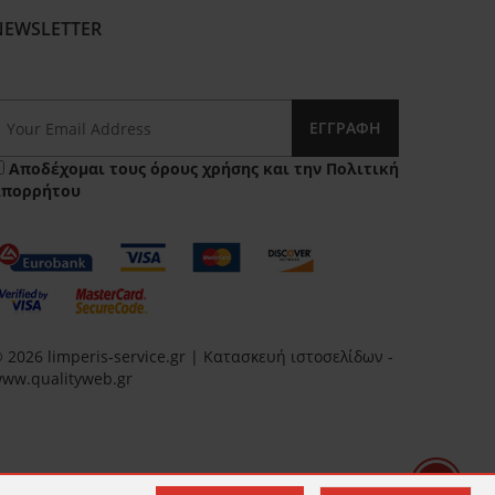
NEWSLETTER
ΕΓΓΡΑΦΉ
Αποδέχομαι τους
όρους χρήσης
και την
Πολιτική
Απορρήτου
 2026 limperis-service.gr | Κατασκευή ιστοσελίδων -
ww.qualityweb.gr