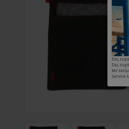
Σας ευχα
Σας ευχό
Με εκτίμ
Service 