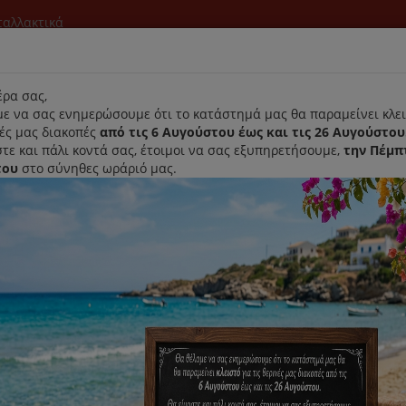
νταλλακτικά
l
ρα σας,
ε να σας ενημερώσουμε ότι το κατάστημά μας θα παραμείνει κλει
νές μας διακοπές
από τις 6 Αυγούστου έως και τις 26 Αυγούστου
τε και πάλι κοντά σας, έτοιμοι να σας εξυπηρετήσουμε,
την Πέμπ
του
στο σύνηθες ωράριό μας.
Αρχική
Laurastar
Παραλαβή- Παράδοση Κατ'οικον
τυ Πλυσίματος Για Ρούχα Σπορ
Δίχτυ Πλυσίματος Για Ρούχα Σ
Κωδικός : 902979710
Διαθεσιμότητα :
Παράδοση Σε 1-3 Ημέρες (Δ