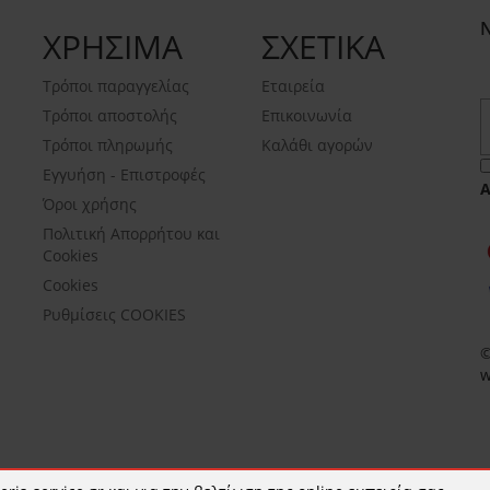
ΧΡΗΣΙΜΑ
ΣΧΕΤΙΚΑ
Τρόποι παραγγελίας
Εταιρεία
Τρόποι αποστολής
Επικοινωνία
Τρόποι πληρωμής
Καλάθι αγορών
Εγγυήση - Επιστροφές
Όροι χρήσης
Πολιτική Απορρήτου και
Cookies
Cookies
Ρυθμίσεις COOKIES
©
w