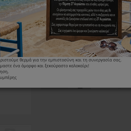
Δίχτυ πλυσίματος για ρούχα σπορ
Κατάλληλο για:
κατάλληλο για όλα τα πλυντήρια ρούχων
ριστούμε θερμά για την εμπιστοσύνη και τη συνεργασία σας.
μαστε ένα όμορφο και ξεκούραστο καλοκαίρι!
27.00€
ηση,
λυμπέρης
+
ΑΓΟΡΆ
Τεμάχια
-