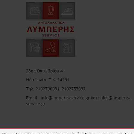
28ης Οκτωβρίου 4
Νέα Ιωνία Τ.Κ. 14231
Τηλ.
2102796031, 2102757097
Email in
fo@limperis-service.gr και sales@limperis-
service.gr
Ωράριο καταστήματος: