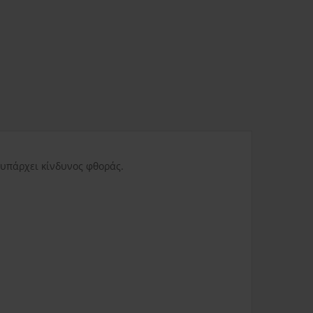
ας
3.80€
Δυσπρόσιτες περιοχές
6.00€
Εκτός Ελλάδος
0.00€
 υπάρχει κίνδυνος φθοράς.
3.50€