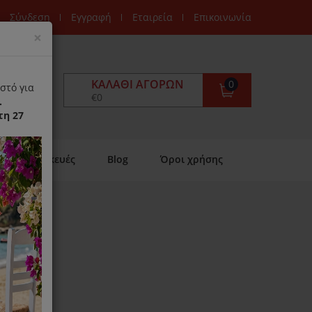
Σύνδεση
Εγγραφή
Εταιρεία
Επικοινωνία
Close
×
ΚΑΛΆΘΙ ΑΓΟΡΏΝ
0
στό για
€0
.
τη 27
Επισκευές
Blog
Όροι χρήσης
πορ
ιαθέσιμο)