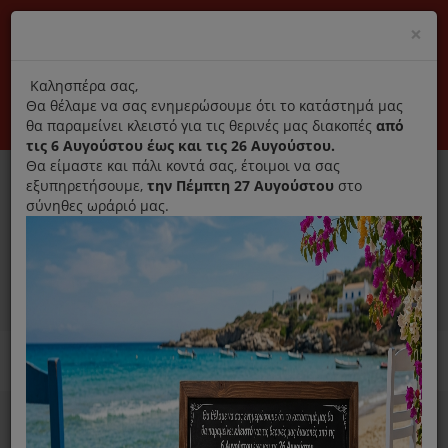
(+30) 210 2796031
Cl
×
modal
title
Αποκλειστικά γνήσια ανταλλακτικά
Καλησπέρα σας,
Θα θέλαμε να σας ενημερώσουμε ότι το κατάστημά μας
Σύνδεση
Εγγραφή
Εταιρεία
Επικοινωνία
θα παραμείνει κλειστό για τις θερινές μας διακοπές
από
τις 6 Αυγούστου έως και τις 26 Αυγούστου.
Θα είμαστε και πάλι κοντά σας, έτοιμοι να σας
εξυπηρετήσουμε,
την Πέμπτη 27 Αυγούστου
στο
σύνηθες ωράριό μας.
0
MENU
Ανταλλακτικά ηλεκτρικών συσκευών
Home
Σίδερο
Ανταλλακτικά Σιδέρου