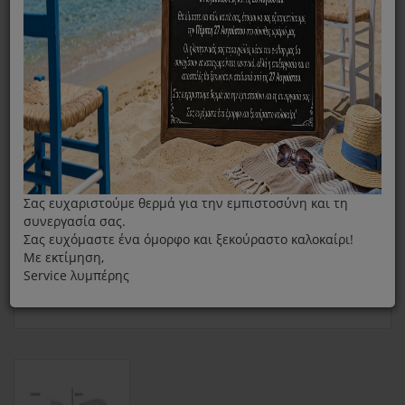
Δοχείο Νερού Για Σύστημα Σιδερώματος Braun Is7155
Σας ευχαριστούμε θερμά για την εμπιστοσύνη και τη
συνεργασία σας.
Σας ευχόμαστε ένα όμορφο και ξεκούραστο καλοκαίρι!
Με εκτίμηση,
Service λυμπέρης