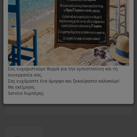
Καπάκι Κάδου 500ml Για Ραβδομπλέντερ Braun Multiquick
Σας ευχαριστούμε θερμά για την εμπιστοσύνη και τη
συνεργασία σας.
Σας ευχόμαστε ένα όμορφο και ξεκούραστο καλοκαίρι!
Με εκτίμηση,
Service λυμπέρης