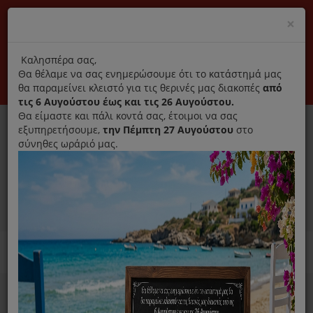
(+30) 210 2796031
Cl
×
modal
title
Αποκλειστικά γνήσια ανταλλακτικά
Καλησπέρα σας,
Θα θέλαμε να σας ενημερώσουμε ότι το κατάστημά μας
Σύνδεση
Εγγραφή
Εταιρεία
Επικοινωνία
θα παραμείνει κλειστό για τις θερινές μας διακοπές
από
τις 6 Αυγούστου έως και τις 26 Αυγούστου.
Θα είμαστε και πάλι κοντά σας, έτοιμοι να σας
εξυπηρετήσουμε,
την Πέμπτη 27 Αυγούστου
στο
σύνηθες ωράριό μας.
0
MENU
Ανταλλακτικά ηλεκτρικών συσκευών
Home
Συσκευές Μαγειρικής
Ραβδομπλέντερ