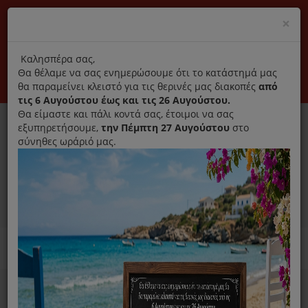
(+30) 210 2796031
Cl
×
modal
title
Αποκλειστικά γνήσια ανταλλακτικά
Καλησπέρα σας,
Θα θέλαμε να σας ενημερώσουμε ότι το κατάστημά μας
Σύνδεση
Εγγραφή
Εταιρεία
Επικοινωνία
θα παραμείνει κλειστό για τις θερινές μας διακοπές
από
τις 6 Αυγούστου έως και τις 26 Αυγούστου.
Θα είμαστε και πάλι κοντά σας, έτοιμοι να σας
εξυπηρετήσουμε,
την Πέμπτη 27 Αυγούστου
στο
σύνηθες ωράριό μας.
0
MENU
Ανταλλακτικά ηλεκτρικών συσκευών
Home
Παρασκευή Καφέ Και Ροφημάτων