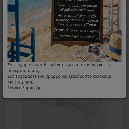
Καφετιέρα
Αξεσουάρ/ Ανταλλακτικά
Δοχείο Καφετιέρας Dolce Gusto Genio 2
Σας ευχαριστούμε θερμά για την εμπιστοσύνη και τη
συνεργασία σας.
Σας ευχόμαστε ένα όμορφο και ξεκούραστο καλοκαίρι!
Με εκτίμηση,
Service λυμπέρης