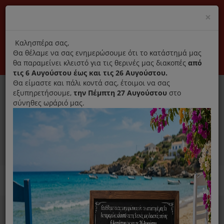
(+30) 210 2796031
Cl
×
modal
title
Αποκλειστικά γνήσια ανταλλακτικά
Καλησπέρα σας,
Θα θέλαμε να σας ενημερώσουμε ότι το κατάστημά μας
Σύνδεση
Εγγραφή
Εταιρεία
Επικοινωνία
θα παραμείνει κλειστό για τις θερινές μας διακοπές
από
τις 6 Αυγούστου έως και τις 26 Αυγούστου.
Θα είμαστε και πάλι κοντά σας, έτοιμοι να σας
εξυπηρετήσουμε,
την Πέμπτη 27 Αυγούστου
στο
σύνηθες ωράριό μας.
0
MENU
Ανταλλακτικά ηλεκτρικών συσκευών
Home
Παρασκευή Καφέ Και Ροφημάτων