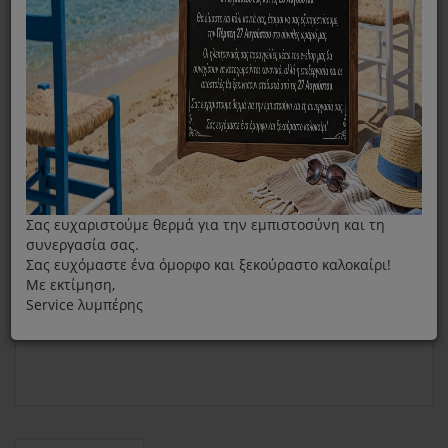
Λεμονοστίφτης
Δοχεία Λεμονοστιφτη
Δοχείο Λεμονοστίφτη Pyrex SB100
Σας ευχαριστούμε θερμά για την εμπιστοσύνη και τη
συνεργασία σας.
Σας ευχόμαστε ένα όμορφο και ξεκούραστο καλοκαίρι!
Με εκτίμηση,
Service λυμπέρης