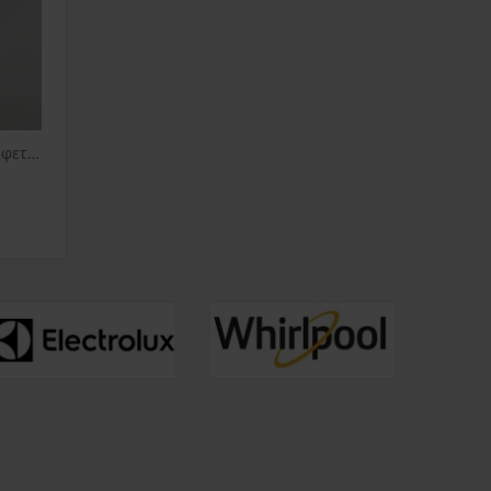
Φίλτρο Μονής Δόσης Για Καφετιέρα Gruppe CM4677