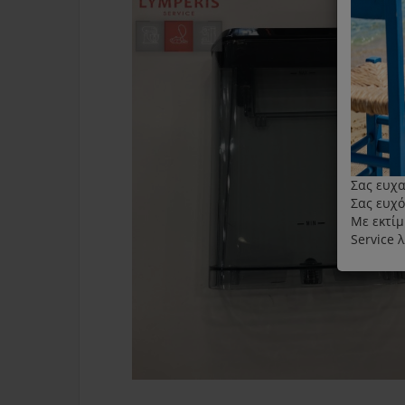
Σας ευχα
Σας ευχό
Με εκτίμ
Service 