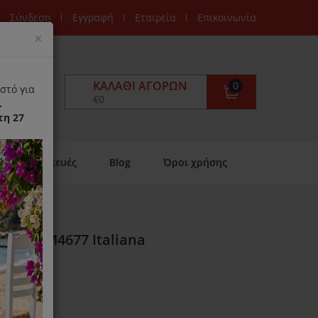
Σύνδεση
Εγγραφή
Εταιρεία
Επικοινωνία
Close
×
ΚΑΛΆΘΙ ΑΓΟΡΏΝ
0
στό για
€0
.
τη 27
Επισκευές
Blog
Όροι χρήσης
uppe CM4677 Italiana