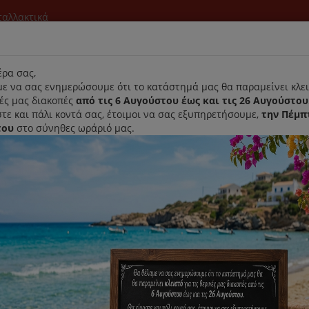
νταλλακτικά
l
ρα σας,
ε να σας ενημερώσουμε ότι το κατάστημά μας θα παραμείνει κλει
νές μας διακοπές
από τις 6 Αυγούστου έως και τις 26 Αυγούστου
τε και πάλι κοντά σας, έτοιμοι να σας εξυπηρετήσουμε,
την Πέμπ
του
στο σύνηθες ωράριό μας.
Αρχική
Laurastar
Παραλαβή- Παράδοση Κατ'οικον
ιέρα
Δοχείο Νερού Για Καφετιέρα Gruppe CM4677 Italiana
Δοχείο Νερού Για Καφετιέρα Gr
Κωδικός : CM4677-DN
Διαθεσιμότητα :
Αναμένεται Παραλαβή