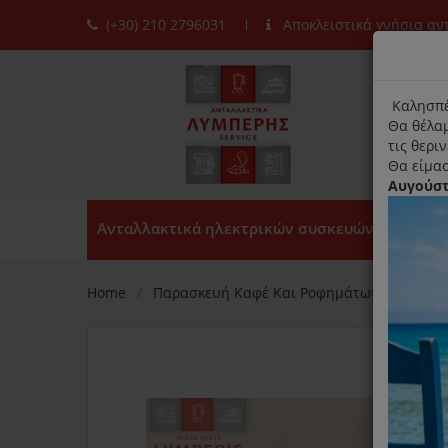
(+30) 210 2796031
Αποκλειστικά γνήσια α
moda
title
Καλησπέ
Θα θέλαμ
τις θερι
Θα είμασ
Αυγούσ
Ανταλλακτικά ηλεκτρικών συσκευών
Home
Παρασκευή Καφέ Και Ροφημάτων
Καφετ