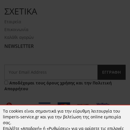
ΣΧΕΤΙΚΑ
Εταιρεία
Επικοινωνία
Καλάθι αγορών
NEWSLETTER
ΕΓΓΡΑΦΉ
Αποδέχομαι τους
όρους χρήσης
και την
Πολιτική
Απορρήτου
Τα cookies είναι σημαντικά για την εύρυθμη λειτουργία του
limperis-service.gr και για την βελτίωση της online εμπειρία
σας.
Επιλέξτε «Αποδοχή» ή «Ρυθμίσεις» για να ορίσετε τις επιλογές