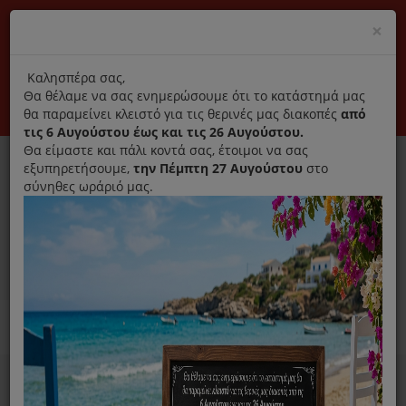
(+30) 210 2796031
Cl
×
modal
title
Αποκλειστικά γνήσια ανταλλακτικά
Καλησπέρα σας,
Θα θέλαμε να σας ενημερώσουμε ότι το κατάστημά μας
Σύνδεση
Εγγραφή
Εταιρεία
Επικοινωνία
θα παραμείνει κλειστό για τις θερινές μας διακοπές
από
τις 6 Αυγούστου έως και τις 26 Αυγούστου.
Θα είμαστε και πάλι κοντά σας, έτοιμοι να σας
εξυπηρετήσουμε,
την Πέμπτη 27 Αυγούστου
στο
σύνηθες ωράριό μας.
0
MENU
Ανταλλακτικά ηλεκτρικών συσκευών
Home
Σίδερο
Ανταλλακτικά Σιδέρου