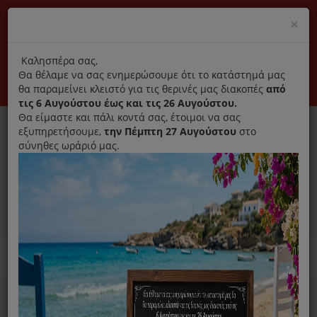
(+30) 210 2796031
Cl
×
modal
title
Αποκλειστικά γνήσια ανταλλακτικά
Καλησπέρα σας,
Θα θέλαμε να σας ενημερώσουμε ότι το κατάστημά μας
Σύνδεση
Εγγραφή
Εταιρεία
Επικοινωνία
θα παραμείνει κλειστό για τις θερινές μας διακοπές
από
τις 6 Αυγούστου έως και τις 26 Αυγούστου.
Θα είμαστε και πάλι κοντά σας, έτοιμοι να σας
εξυπηρετήσουμε,
την Πέμπτη 27 Αυγούστου
στο
σύνηθες ωράριό μας.
0
MENU
Ανταλλακτικά ηλεκτρικών συσκευών
Home
Σίδερο
Ανταλλακτικά Σιδέρου