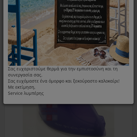
Δοχείο Νερού Για Τη Γεννήτρια Ατμού Stiroplus SP1090
Σας ευχαριστούμε θερμά για την εμπιστοσύνη και τη
συνεργασία σας.
Σας ευχόμαστε ένα όμορφο και ξεκούραστο καλοκαίρι!
Με εκτίμηση,
Service λυμπέρης