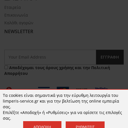
Εταιρεία
Επικοινωνία
Καλάθι αγορών
NEWSLETTER
ΕΓΓΡΑΦΉ
Αποδέχομαι τους
όρους χρήσης
και την
Πολιτική
Απορρήτου
Τα cookies είναι σημαντικά για την εύρυθμη λειτουργία του
limperis-service.gr και για την βελτίωση της online εμπειρία
σας.
Επιλέξτε «Αποδοχή» ή «Ρυθμίσεις» για να ορίσετε τις επιλογές
© 2026 limperis-service.gr | Κατασκευή ιστοσελίδων -
σας.
www.qualityweb.gr
ΑΠΟΔΟΧΉ
ΡΥΘΜΊΣΕΙΣ