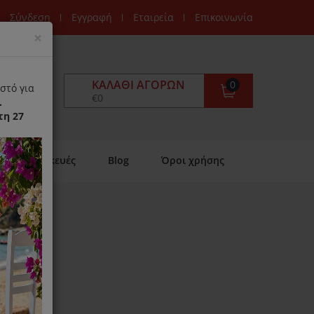
Σύνδεση
Εγγραφή
Εταιρεία
Επικοινωνία
Close
×
ΚΑΛΆΘΙ ΑΓΟΡΏΝ
0
στό για
€0
.
τη 27
Επισκευές
Blog
Όροι χρήσης
e
ιαθέσιμο)