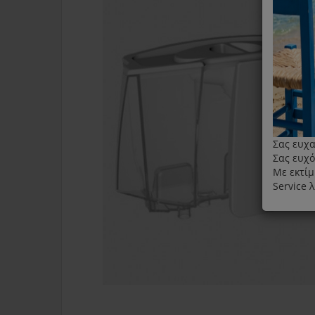
Σας ευχα
Σας ευχό
Με εκτίμ
Service 