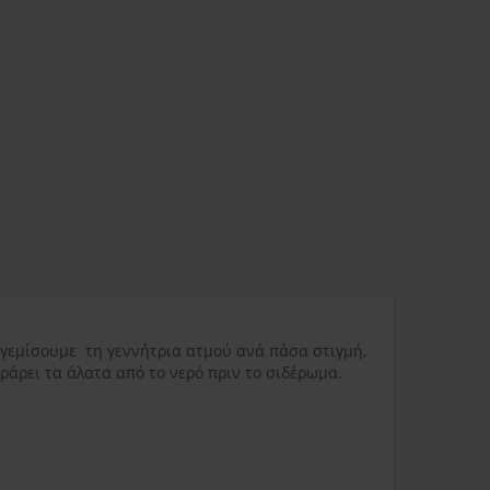
ας
3.80€
Δυσπρόσιτες περιοχές
6.00€
Εκτός Ελλάδος
0.00€
α γεμίσουμε τη γεννήτρια ατμού ανά πάσα στιγμή,
3.50€
τράρει τα άλατα από το νερό πριν το σιδέρωμα.