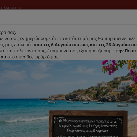
νταλλακτικά
l
ρα σας,
ε να σας ενημερώσουμε ότι το κατάστημά μας θα παραμείνει κλει
νές μας διακοπές
από τις 6 Αυγούστου έως και τις 26 Αυγούστου
τε και πάλι κοντά σας, έτοιμοι να σας εξυπηρετήσουμε,
την Πέμπ
του
στο σύνηθες ωράριό μας.
Αρχική
Laurastar
Παραλαβή- Παράδοση Κατ'οικον
Δοχείο Σιδήρου Laurastar S-Lin
Κωδικός : 121.0003.750
Διαθεσιμότητα :
Παράδοση Σε 1-3 Ημέρες (Δ