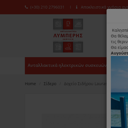
(+30) 210 2796031
Αποκλειστικά γνήσια α
moda
title
Καλησπέ
Θα θέλαμ
τις θερι
Θα είμασ
Αυγούσ
Ανταλλακτικά ηλεκτρικών συσκευών
Home
Σίδερο
Δοχείο Σιδήρου Laurastar S-Line