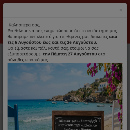
(+30) 210 2796031
Cl
×
modal
title
Αποκλειστικά γνήσια ανταλλακτικά
Καλησπέρα σας,
Θα θέλαμε να σας ενημερώσουμε ότι το κατάστημά μας
Σύνδεση
Εγγραφή
Εταιρεία
Επικοινωνία
θα παραμείνει κλειστό για τις θερινές μας διακοπές
από
τις 6 Αυγούστου έως και τις 26 Αυγούστου.
Θα είμαστε και πάλι κοντά σας, έτοιμοι να σας
εξυπηρετήσουμε,
την Πέμπτη 27 Αυγούστου
στο
σύνηθες ωράριό μας.
0
MENU
Ανταλλακτικά ηλεκτρικών συσκευών
Home
Σίδερο
Ανταλλακτικά Σιδέρου