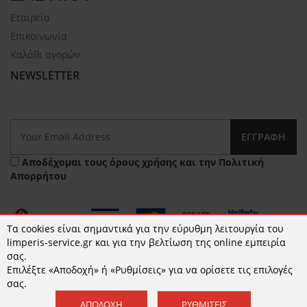
Εταιρεία
Επικοινωνία
Καλάθι αγορών
NEWSLETTER
ΕΓΓΡΑΦΉ
Αποδέχομαι τους
όρους χρήσης
και την
Πολιτική
Απορρήτου
Τα cookies είναι σημαντικά για την εύρυθμη λειτουργία του
limperis-service.gr και για την βελτίωση της online εμπειρία
σας.
Επιλέξτε «Αποδοχή» ή «Ρυθμίσεις» για να ορίσετε τις επιλογές
© 2026 limperis-service.gr | Κατασκευή ιστοσελίδων -
σας.
www.qualityweb.gr
ΑΠΟΔΟΧΉ
ΡΥΘΜΊΣΕΙΣ