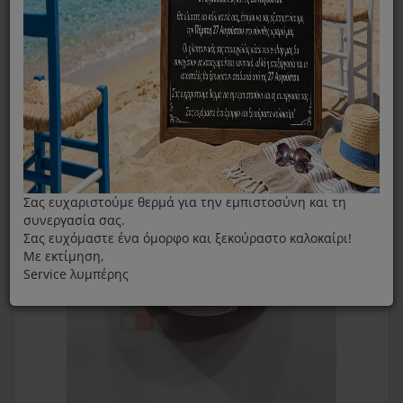
Δοχείου Νερού Για Το Σίδερο Singer SGR500LCD
Σας ευχαριστούμε θερμά για την εμπιστοσύνη και τη
συνεργασία σας.
Σας ευχόμαστε ένα όμορφο και ξεκούραστο καλοκαίρι!
Με εκτίμηση,
Service λυμπέρης