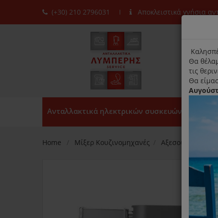
(+30) 210 2796031
Αποκλειστικά γνήσια α
moda
title
Καλησπέ
Θα θέλαμ
τις θερι
Θα είμασ
Αυγούσ
Ανταλλακτικά ηλεκτρικών συσκευών
Home
Μίξερ Κουζινομηχανές
Αξεσουάρ Κουζι