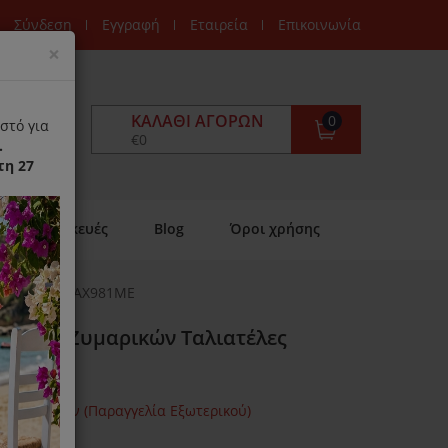
Σύνδεση
Εγγραφή
Εταιρεία
Επικοινωνία
Close
×
ΚΑΛΆΘΙ ΑΓΟΡΏΝ
0
στό για
€0
.
τη 27
Επισκευές
Blog
Όροι χρήσης
αλιατέλες KAX981ME
αστής Ζυμαρικών Ταλιατέλες
μων Ημερών (Παραγγελία Εξωτερικού)