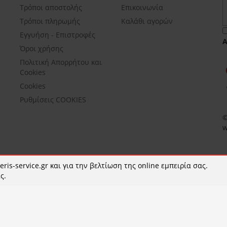
Τρόποι αποστολής
Επικοινωνία
Τρόποι πληρωμής
Καλάθι αγορών
Εγγυήση - Επιστροφές
Όροι χρήσης
Πολιτική Απορρήτου και
Cookies
Cookies
Ρυθμίσεις COOKIES
©
w
ris-service.gr και για την βελτίωση της online εμπειρία σας.
ς.