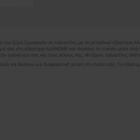
εντός Αττικής
3.50€
εκτός Αττικής
3.50€
Νησιωτικής Ελλάδ
ρα την ζύμη ζυμαρικών σε ταλιατέλες με το μεταλλικό εξάρτημα 
μη σας στο εξάρτημα ΚΑΧ980ΜΕ και περάστε το εύκολα μέσα από τ
την οικογένεια σας και τους φίλους σας. Φτιάχνει ταλιατέλες πλά
ούν να δώσουν μια διαφορετική γεύση στο πιάτο σας. Το εξάρτημ