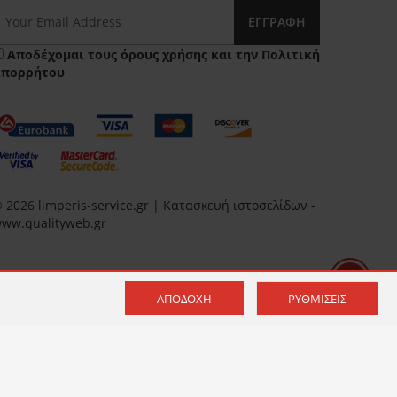
ΕΓΓΡΑΦΉ
Αποδέχομαι τους
όρους χρήσης
και την
Πολιτική
Απορρήτου
 2026 limperis-service.gr | Κατασκευή ιστοσελίδων -
ww.qualityweb.gr
ΑΠΟΔΟΧΉ
ΡΥΘΜΊΣΕΙΣ