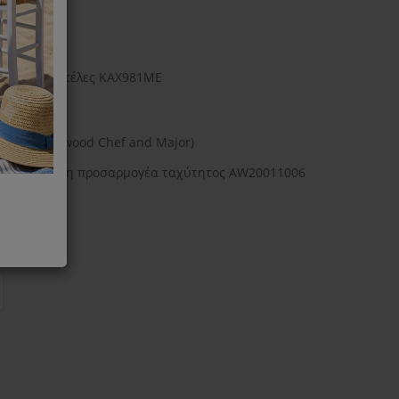
κών Ταλιατέλες KAX981ME
ξόδου (Kenwood Chef and Major)
άζεται η χρήση προσαρμογέα ταχύτητος AW20011006