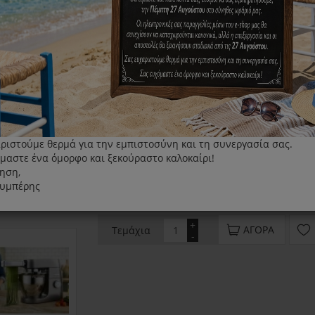
Εξάρτημα Ζυμαρικών Παρασκευαστής Ζυμαρι
Κατάλληλο για:
Κατάλληλο για μοντέλα χαμηλής ταχύτητας ε
Για παλαιότερα μοντέλα, ενδέχεται να χρει
ριστούμε θερμά για την εμπιστοσύνη και τη συνεργασία σας.
μαστε ένα όμορφο και ξεκούραστο καλοκαίρι!
ηση,
λυμπέρης
86.00€
+
ΑΓΟΡΆ
Τεμάχια
-