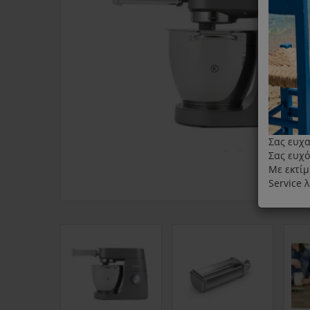
Σας ευχα
Σας ευχό
Με εκτίμ
Service 