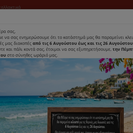
νταλλακτικά
l
ρα σας,
ε να σας ενημερώσουμε ότι το κατάστημά μας θα παραμείνει κλει
νές μας διακοπές
από τις 6 Αυγούστου έως και τις 26 Αυγούστου
τε και πάλι κοντά σας, έτοιμοι να σας εξυπηρετήσουμε,
την Πέμπ
του
στο σύνηθες ωράριό μας.
Αρχική
Laurastar
Παραλαβή- Παράδοση Κατ'οικον
νομηχανών
Εξάρτημα Ζυμαρικών Παρασκευαστής Ζυμαρικών Τ
Εξάρτημα Ζυμαρικών Παρασκευ
KAX981ME
Κωδικός : AW20011031
Διαθεσιμότητα :
Παράδοση Εντός 15 Εργάσι