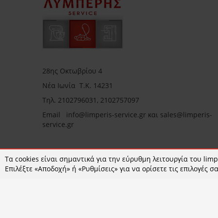
28ης Οκτωβρίου 4
Νέα Ιωνία Τ.Κ. 14231
Τηλ.
2102796031, 2102757097
Email in
fo@limperis-service.gr και sales@limperis-
service.gr
Τα cookies είναι σημαντικά για την εύρυθμη λειτουργία του limpe
Ωράριο καταστήματος:
Επιλέξτε «Αποδοχή» ή «Ρυθμίσεις» για να ορίσετε τις επιλογές σα
Δευτέρα- Τετάρτη :09:00-15:00
Τρίτη- Πέμπτη- Παρασκευή 09:00-18:00