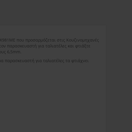
ας
3.80€
Δυσπρόσιτες περιοχές
6.00€
Εκτός Ελλάδος
0.00€
ΚΑΧ981ΜΕ που προσαρμόζεται στις Κουζινομηχανές
3.50€
ον παρασκευαστή για ταλιατέλες και φτιάξτε
τους 6,5mm.
α παρασκευαστή για ταλιατέλες τα φτιάχνει