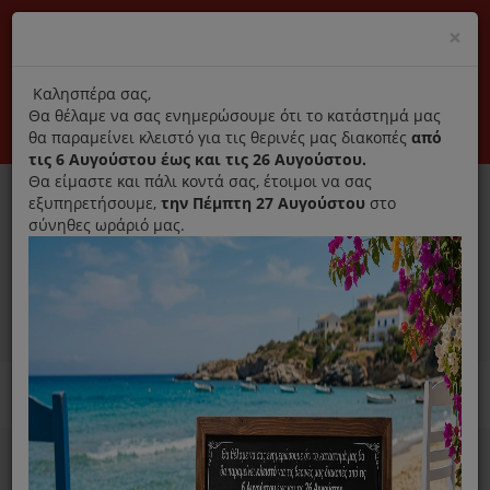
(+30) 210 2796031
Cl
×
modal
title
Αποκλειστικά γνήσια ανταλλακτικά
Καλησπέρα σας,
Θα θέλαμε να σας ενημερώσουμε ότι το κατάστημά μας
Σύνδεση
Εγγραφή
Εταιρεία
Επικοινωνία
θα παραμείνει κλειστό για τις θερινές μας διακοπές
από
τις 6 Αυγούστου έως και τις 26 Αυγούστου.
Θα είμαστε και πάλι κοντά σας, έτοιμοι να σας
εξυπηρετήσουμε,
την Πέμπτη 27 Αυγούστου
στο
σύνηθες ωράριό μας.
0
MENU
Ανταλλακτικά ηλεκτρικών συσκευών
Home
Σκούπα
Αξεσουάρ/ Ανταλλακτικά