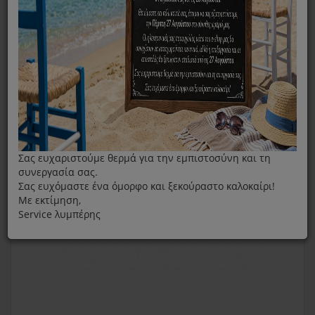
Εξάρτημα Καθαρισμού Ταπετσαρίας SPD10
Σας ευχαριστούμε θερμά για την εμπιστοσύνη και τη
συνεργασία σας.
Σας ευχόμαστε ένα όμορφο και ξεκούραστο καλοκαίρι!
Με εκτίμηση,
Service λυμπέρης