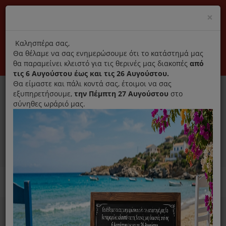
(+30) 210 2796031
Cl
×
modal
title
Αποκλειστικά γνήσια ανταλλακτικά
Καλησπέρα σας,
Θα θέλαμε να σας ενημερώσουμε ότι το κατάστημά μας
Σύνδεση
Εγγραφή
Εταιρεία
Επικοινωνία
θα παραμείνει κλειστό για τις θερινές μας διακοπές
από
τις 6 Αυγούστου έως και τις 26 Αυγούστου.
Θα είμαστε και πάλι κοντά σας, έτοιμοι να σας
εξυπηρετήσουμε,
την Πέμπτη 27 Αυγούστου
στο
σύνηθες ωράριό μας.
0
MENU
Ανταλλακτικά ηλεκτρικών συσκευών
Home
Μίξερ Κουζινομηχανές