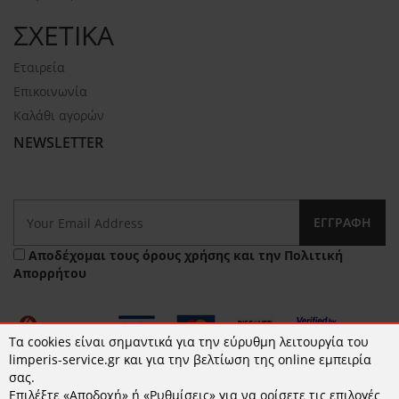
ΣΧΕΤΙΚΑ
Εταιρεία
Επικοινωνία
Καλάθι αγορών
NEWSLETTER
ΕΓΓΡΑΦΉ
Αποδέχομαι τους
όρους χρήσης
και την
Πολιτική
Απορρήτου
Τα cookies είναι σημαντικά για την εύρυθμη λειτουργία του
limperis-service.gr και για την βελτίωση της online εμπειρία
σας.
Επιλέξτε «Αποδοχή» ή «Ρυθμίσεις» για να ορίσετε τις επιλογές