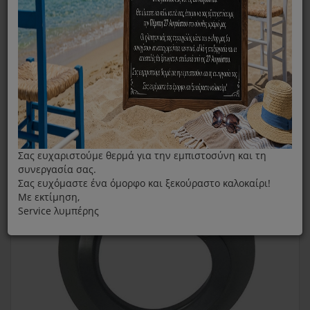
Αναδευτήρες Μίξερ
Εύκαμπτος Αναδευτήρας Σιλικόνης Για Μίξερ Kenwood
Chef AWAX500001
Σας ευχαριστούμε θερμά για την εμπιστοσύνη και τη
συνεργασία σας.
Σας ευχόμαστε ένα όμορφο και ξεκούραστο καλοκαίρι!
Με εκτίμηση,
Service λυμπέρης