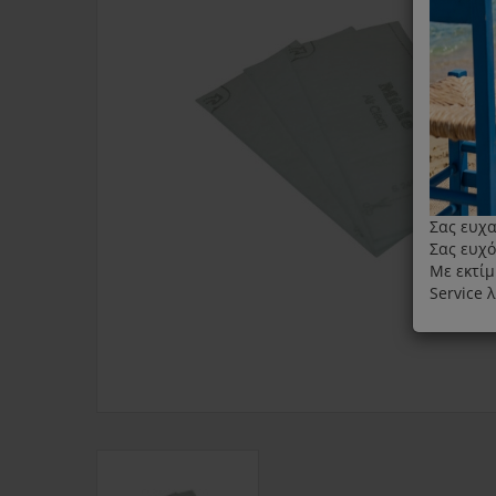
Σας ευχα
Σας ευχό
Με εκτίμ
Service 