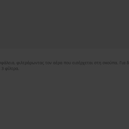
εντός Αττικής
3.50€
εκτός Αττικής
3.50€
Νησιωτικής Ελλάδ
σφάλεια, φιλτράρωντας τον αέρα που εισέρχεται στη σκούπα. Για 
 3 φίλτρα.