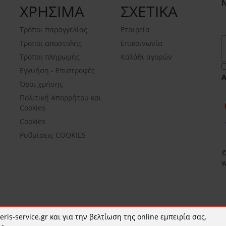
ΧΡΗΣΙΜΑ
ΣΧΕΤΙΚΑ
Τρόποι παραγγελίας
Εταιρεία
Τρόποι αποστολής
Επικοινωνία
Τρόποι πληρωμής
Καλάθι αγορών
Εγγυήση - Επιστροφές
Όροι χρήσης
Πολιτική Απορρήτου και
Cookies
Cookies
Ρυθμίσεις COOKIES
©
w
ris-service.gr και για την βελτίωση της online εμπειρία σας.