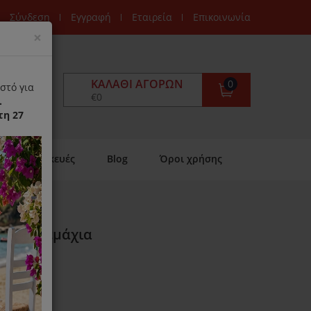
Σύνδεση
Εγγραφή
Εταιρεία
Επικοινωνία
Close
×
ΚΑΛΆΘΙ ΑΓΟΡΏΝ
0
στό για
€0
.
τη 27
Επισκευές
Blog
Όροι χρήσης
iele 3 Τεμάχια
ιαθέσιμο)