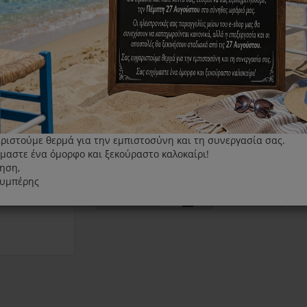
Φίλτρο AirClean SF SAC 20/30 Miele 3 τεμάχια
Κατάλληλο για:
κατάλληλο για όλες τις σκούπες Miele
ριστούμε θερμά για την εμπιστοσύνη και τη συνεργασία σας.
μαστε ένα όμορφο και ξεκούραστο καλοκαίρι!
13.90€
ηση,
λυμπέρης
+
ΑΓΟΡΆ
Τεμάχια
-