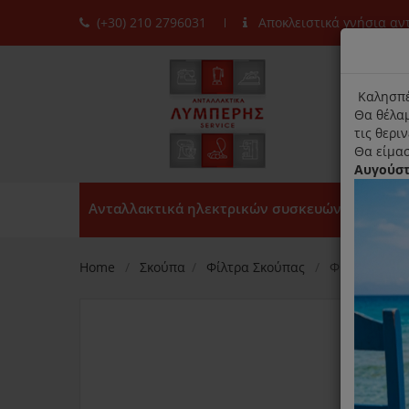
(+30) 210 2796031
Αποκλειστικά γνήσια α
moda
title
Καλησπέ
Θα θέλαμ
τις θερι
Θα είμασ
Αυγούσ
Ανταλλακτικά ηλεκτρικών συσκευών
Home
Σκούπα
Φίλτρα Σκούπας
Φίλτρο AirCl