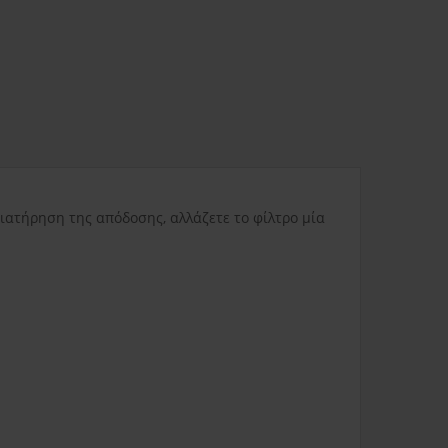
ας
3.80€
Δυσπρόσιτες περιοχές
6.00€
Εκτός Ελλάδος
0.00€
διατήρηση της απόδοσης, αλλάζετε το φίλτρο μία
3.50€