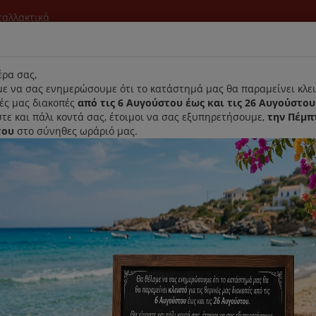
νταλλακτικά
l
ρα σας,
ε να σας ενημερώσουμε ότι το κατάστημά μας θα παραμείνει κλει
νές μας διακοπές
από τις 6 Αυγούστου έως και τις 26 Αυγούστου
τε και πάλι κοντά σας, έτοιμοι να σας εξυπηρετήσουμε,
την Πέμπ
του
στο σύνηθες ωράριό μας.
Αρχική
Laurastar
Παραλαβή- Παράδοση Κατ'οικον
ean SF SAC 20/30 Miele 3 Τεμάχια
Φίλτρο AirClean SF SAC 20/30 M
Κωδικός : 3944711
Διαθεσιμότητα :
Παράδοση Σε 1-3 Ημέρες (Δ