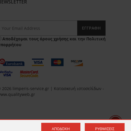
NEWSLETTER
ΕΓΓΡΑΦΉ
Αποδέχομαι τους
όρους χρήσης
και την
Πολιτική
Απορρήτου
 2026 limperis-service.gr | Κατασκευή ιστοσελίδων -
ww.qualityweb.gr
ΑΠΟΔΟΧΉ
ΡΥΘΜΊΣΕΙΣ