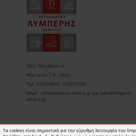
28ης Οκτωβρίου 4
Νέα Ιωνία Τ.Κ. 14231
Τηλ.
2102796031, 2102757097
Email in
fo@limperis-service.gr και sales@limperis-
service.gr
Ωράριο καταστήματος:
Τα cookies είναι σημαντικά για την εύρυθμη λειτουργία του limpe