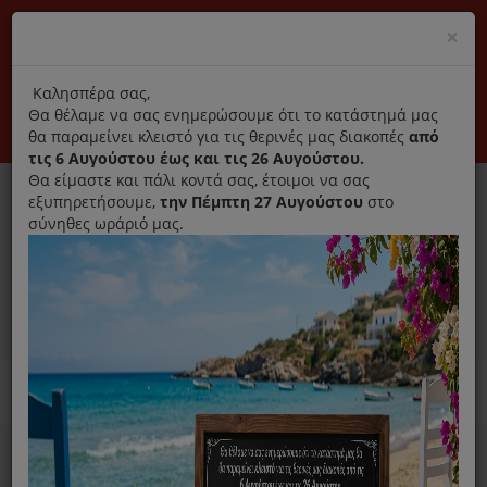
(+30) 210 2796031
Cl
×
modal
title
Αποκλειστικά γνήσια ανταλλακτικά
Καλησπέρα σας,
Θα θέλαμε να σας ενημερώσουμε ότι το κατάστημά μας
Σύνδεση
Εγγραφή
Εταιρεία
Επικοινωνία
θα παραμείνει κλειστό για τις θερινές μας διακοπές
από
τις 6 Αυγούστου έως και τις 26 Αυγούστου.
Θα είμαστε και πάλι κοντά σας, έτοιμοι να σας
εξυπηρετήσουμε,
την Πέμπτη 27 Αυγούστου
στο
σύνηθες ωράριό μας.
0
MENU
Ανταλλακτικά ηλεκτρικών συσκευών
Home
Σκούπα
Φίλτρα Σκούπας