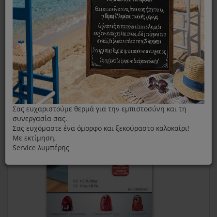
Φίλτρο HEPA Rowenta ZR004501
Σας ευχαριστούμε θερμά για την εμπιστοσύνη και τη
συνεργασία σας.
Σας ευχόμαστε ένα όμορφο και ξεκούραστο καλοκαίρι!
Με εκτίμηση,
Service λυμπέρης