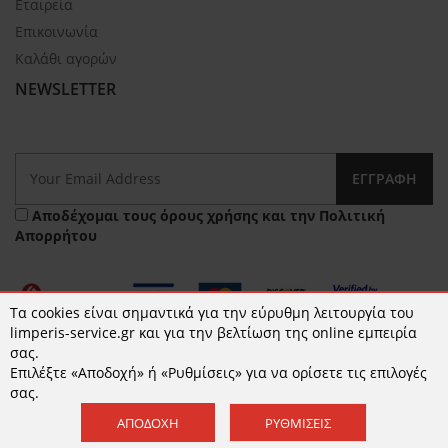
Εταιρεία
Επικοινωνία
Καλάθι αγορών
NEWSLETTER
ΕΓΓΡΑΦΉ
Αποδέχομαι τους
όρους χρήσης
και την
Πολιτική
Απορρήτου
Τα cookies είναι σημαντικά για την εύρυθμη λειτουργία του
limperis-service.gr και για την βελτίωση της online εμπειρία
σας.
Επιλέξτε «Αποδοχή» ή «Ρυθμίσεις» για να ορίσετε τις επιλογές
© 2026 limperis-service.gr | Κατασκευή ιστοσελίδων -
σας.
www.qualityweb.gr
ΑΠΟΔΟΧΉ
ΡΥΘΜΊΣΕΙΣ